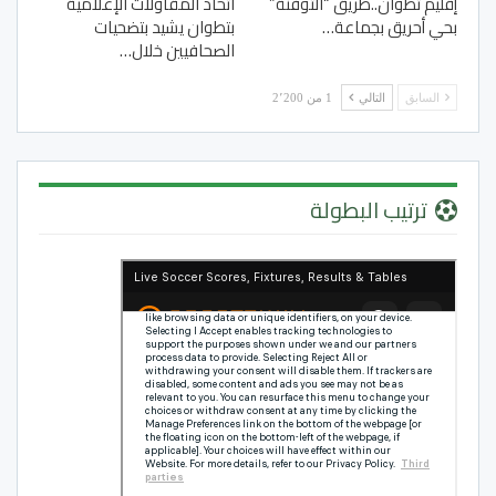
إقليم تطوان..طريق “التوفنة”
اتحاد المقاولات الإعلامية
بحي أحريق بجماعة…
بتطوان يشيد بتضحيات
الصحافيين خلال…
السابق
التالي
1 من 2٬200
ترتيب البطولة