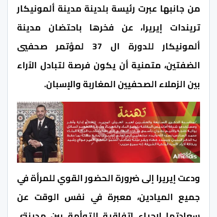
من جانبها عبرت رئيسة بلدينة مدينة ألمونيكار
تريندات إيريرا، عن فخرها باحتضان مدينة
ألمونيكار للدورة ال 37 لمؤتمر صحفيي
الضفتين، متمنية أن يكون فرصة لتبادل الآراء
بين الزملاء الصحفيين المغاربة والإسبان.
ودعت إيريرا إلى ضرورة الحضور القوي للمرأة في
جميع الميادين، معبرة في نفس الوقت عن
سعادتها لإحياء اتفاقية التوأمة بين مدينتي