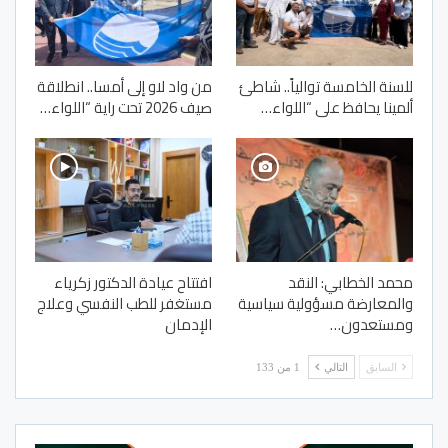
للسنة الخامسة توالياً.. شاطئ
من واد لاو إلى أمسا.. انطلاقة
ألمينا يحافظ على “اللواء…
صيف 2026 تحت راية “اللواء…
محمد الخطابي: النقد
افتتاح عيادة الدكتور زكرياء
والمعارضة مسؤولية سياسية
مستغفر للطب النفسي وعلاج
ومستعدون…
الإدمان
السابق
التالي
1 من 133