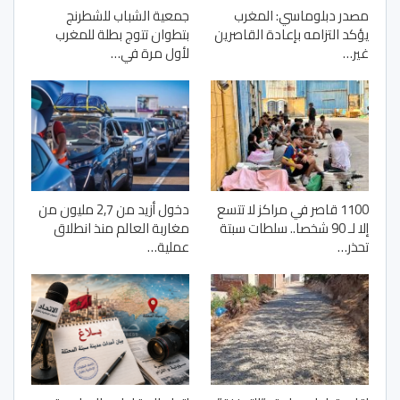
مصدر دبلوماسي: المغرب
جمعية الشباب للشطرنج
يؤكد التزامه بإعادة القاصرين
بتطوان تتوج بطلة للمغرب
غير…
لأول مرة في…
1100 قاصر في مراكز لا تتسع
دخول أزيد من 2,7 مليون من
إلا لـ 90 شخصا.. سلطات سبتة
مغاربة العالم منذ انطلاق
تحذر…
عملية…