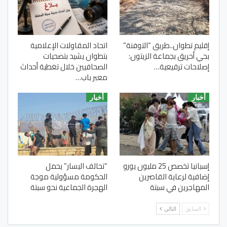
إقليم تطوان..طريق “التوفنة”
اتحاد المقاولات الإعلامية
بحي أحريق بجماعة الزيتون:
بتطوان يشيد بتضحيات
إصلاحات ترقيعية…
الصحافيين خلال تغطية أحداث
معبر باب…
أخبار
أخبار
إسبانيا تخصص 25 مليون يورو
“تحالف اليسار” يحمل
إضافية لرعاية القاصرين
الحكومة مسؤولية موجة
المهاجرين في سبتة
الهجرة الجماعية نحو سبتة
السابق
التالي