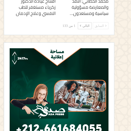
محمد الخطابي: النقد
افتتاح عيادة الدكتور
والمعارضة مسؤولية
زكرياء مستغفر للطب
سياسية ومستعدون…
النفسي وعلاج الإدمان
السابق
التالي
1 من 133