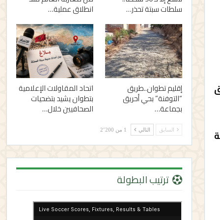
سلطات سبتة تحذر…
انطلاق عملية…
ق
إقليم تطوان..طريق
اتحاد المقاولات الإعلامية
“التوفنة” بحي أحريق
بتطوان يشيد بتضحيات
بجماعة…
الصحافيين خلال…
السابق
التالي
1 من 2٬200
ة
ترتيب البطولة