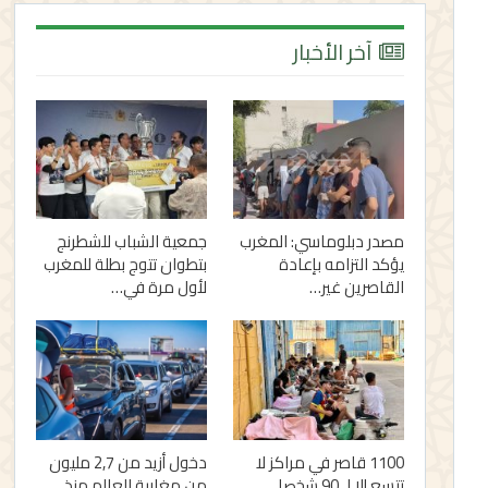
آخر الأخبار
مصدر دبلوماسي: المغرب
جمعية الشباب للشطرنج
يؤكد التزامه بإعادة
بتطوان تتوج بطلة للمغرب
القاصرين غير…
لأول مرة في…
1100 قاصر في مراكز لا
دخول أزيد من 2,7 مليون
تتسع إلا لـ 90 شخصا..
من مغاربة العالم منذ