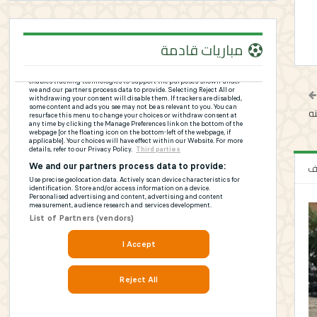
مباريات قادمة
ه
لف