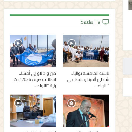
Sada Tv
للسنة الخامسة توالياً..
من واد لاو إلى أمسا..
شاطئ ألمينا يحافظ على
انطلاقة صيف 2026 تحت
“اللواء…
راية “اللواء…