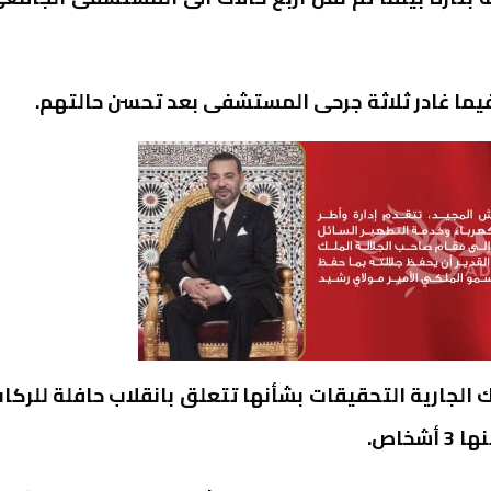
فيما غادر ثلاثة جرحى المستشفى بعد تحسن حالتهم.
الجارية التحقيقات بشأنها تتعلق بانقلاب حافلة للركا