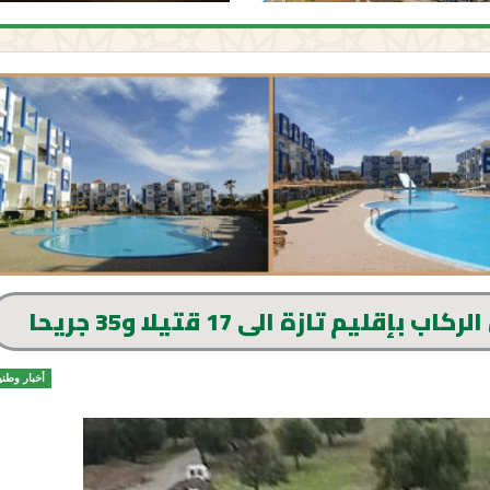
يم تازة الى 17 قتيلا و35 جريحا
أخبار وطني