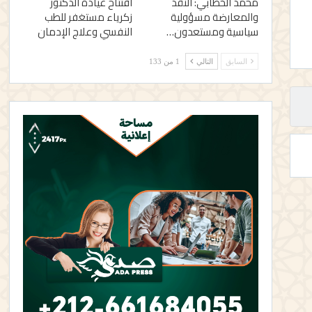
محمد الخطابي: النقد
افتتاح عيادة الدكتور
والمعارضة مسؤولية
زكرياء مستغفر للطب
سياسية ومستعدون…
النفسي وعلاج الإدمان
السابق
التالي
1 من 133