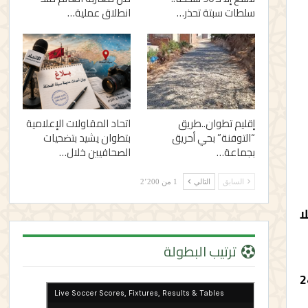
سلطات سبتة تحذر…
انطلاق عملية…
إقليم تطوان..طريق
اتحاد المقاولات الإعلامية
“التوفنة” بحي أحريق
بتطوان يشيد بتضحيات
بجماعة…
الصحافيين خلال…
السابق
التالي
1 من 2٬200
قة بإقليم تازة الى 17 قتيلا
ترتيب البطولة
تازة خالد الفيلالي في تصريح لوكالة المغرب العربي للأنباء أن 24
ي