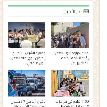
آخر الأخبار
مصدر دبلوماسي: المغرب
جمعية الشباب للشطرنج
يؤكد التزامه بإعادة
بتطوان تتوج بطلة للمغرب
القاصرين غير…
لأول مرة في…
1100 قاصر في مراكز لا
دخول أزيد من 2,7 مليون
تتسع إلا لـ 90 شخصا..
من مغاربة العالم منذ