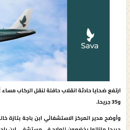
و35 جريحا.
جريحا مازالوا يخضعون للعلاج في مستشفى ابن باجة 