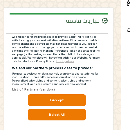
غ
مباريات قادمة
ت