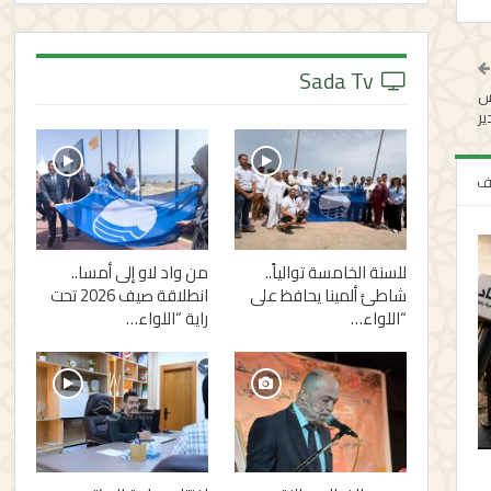
Sada Tv
اس
ير
لف
للسنة الخامسة توالياً..
من واد لاو إلى أمسا..
شاطئ ألمينا يحافظ على
انطلاقة صيف 2026 تحت
“اللواء…
راية “اللواء…