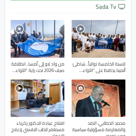
Sada Tv
للسنة الخامسة توالياً.. شاطئ
من واد لاو إلى أمسا.. انطلاقة
ألمينا يحافظ على “اللواء…
صيف 2026 تحت راية “اللواء…
محمد الخطابي: النقد
افتتاح عيادة الدكتور زكرياء
والمعارضة مسؤولية سياسية
مستغفر للطب النفسي وعلاج
ومستعدون…
الإدمان