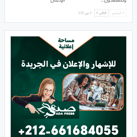
السابق
التالي
1 من 133