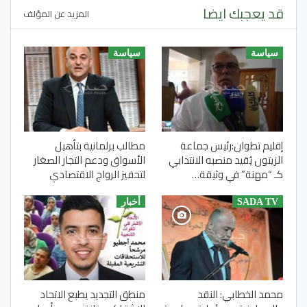
قد يعجبك ايضا
المزيد عن المؤلف
سياسة
سياسة
إقليم تطوان:رئيس جماعة
مطالب برلمانية بتأهيل
الزيتون يُقيد منصبه الانتدابي
الأسواق ودعم التجار الصغار
كـ “مهنة” في وثيقة…
لتحفيز الرواج الاقتصادي
SADA TV
أخبار
محمد الخطابي: النقد
منطق التجديد يطبع الاتحاد