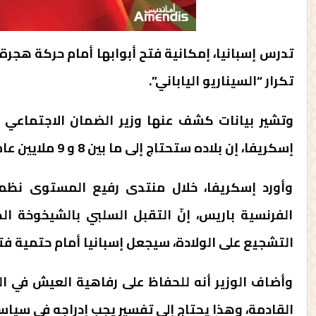
تدرس إسبانيا، إمكانية فتح أبوابها أمام حركة هجرة 
تكرار “السيناريو الياباني”.
وتشير بيانات كشف عنها وزير الضمان الاجتماعي 
إسكريفا، إن بلاده ستحتاج إلى ما بين 8 و 9 ملايين عامل في العقود الثلاثة القادمة للحفاظ على اليد العاملة.
وأورد إسكريفا، خلال منتدى رفيع المستوى نظم
الفرنسية باريس، إنّ التقبل السلبي بالشيخوخة ال
التشجيع على الولادة، سيجعل إسبانيا أمام حتمية فتح
وأضاف الوزير أنه للحفاظ على رفاهية العيش في الب
القادمة، وهذا يحتاج إلى تفسير يجب إدراجه في سياس