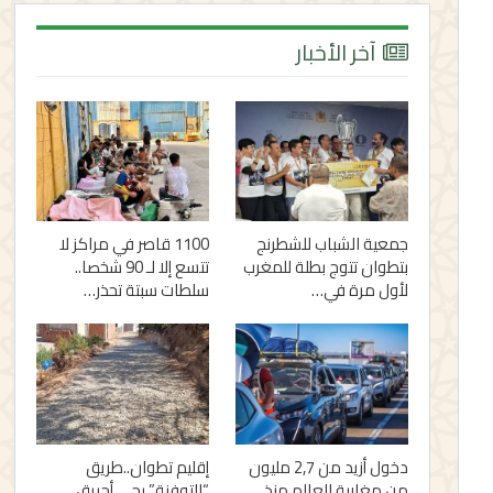
آخر الأخبار
جمعية الشباب للشطرنج
1100 قاصر في مراكز لا
بتطوان تتوج بطلة للمغرب
تتسع إلا لـ 90 شخصا..
لأول مرة في…
سلطات سبتة تحذر…
دخول أزيد من 2,7 مليون
إقليم تطوان..طريق
من مغاربة العالم منذ
“التوفنة” بحي أحريق