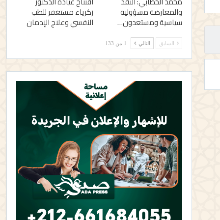
محمد الخطابي: النقد
افتتاح عيادة الدكتور
والمعارضة مسؤولية
زكرياء مستغفر للطب
سياسية ومستعدون…
النفسي وعلاج الإدمان
السابق
التالي
1 من 133