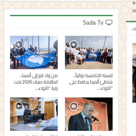
Sada Tv
لف
للسنة الخامسة توالياً..
من واد لاو إلى أمسا..
شاطئ ألمينا يحافظ على
انطلاقة صيف 2026 تحت
“اللواء…
راية “اللواء…