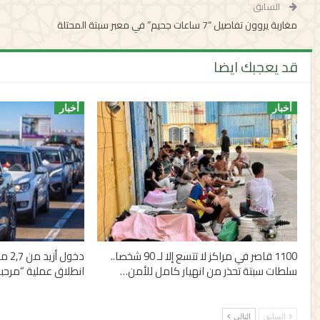
السابق
مغاربة يروون تفاصيل “7 ساعات جحيم” في معبر سبتة المحتلة‬
قد يعجبك ايضا
أخبار
أخبار
1100 قاصر في مراكز لا تتسع إلا لـ 90 شخصا..
دخول
سلطات سبتة تحذر من انهيار كامل للأمن…
انطلاق عملية “مرحبا 2026
السابق
التالي