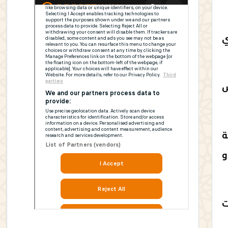
ي
س
ة
و
ت