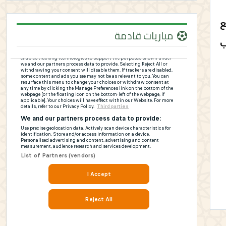
ع
مباريات قادمة
ب