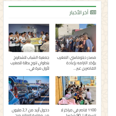
آخر الأخبار
مصدر دبلوماسي: المغرب
جمعية الشباب للشطرنج
يؤكد التزامه بإعادة
بتطوان تتوج بطلة للمغرب
القاصرين غير…
لأول مرة في…
1100 قاصر في مراكز لا
دخول أزيد من 2,7 مليون
تتسع إلا لـ 90 شخصا..
من مغاربة العالم منذ