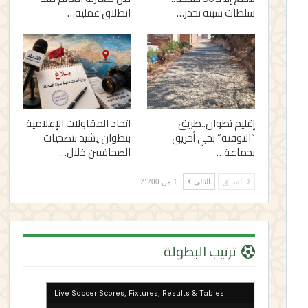
سلطات سبتة تحذر…
انطلاق عملية…
إقليم تطوان..طريق
اتحاد المقاولات الإعلامية
“التوفنة” بحي أحريق
بتطوان يشيد بتضحيات
بجماعة…
الصحافيين خلال…
السابق
التالي
1 من 2٬200
ترتيب البطولة