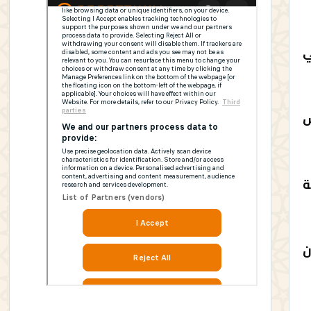
ي
س
ة
ن