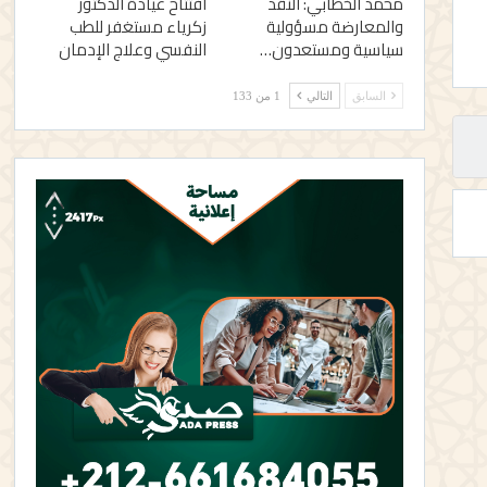
محمد الخطابي: النقد
افتتاح عيادة الدكتور
والمعارضة مسؤولية
زكرياء مستغفر للطب
سياسية ومستعدون…
النفسي وعلاج الإدمان
السابق
التالي
1 من 133