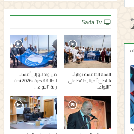
Sada Tv
ة
لف
للسنة الخامسة توالياً..
من واد لاو إلى أمسا..
شاطئ ألمينا يحافظ على
انطلاقة صيف 2026 تحت
“اللواء…
راية “اللواء…
نذ