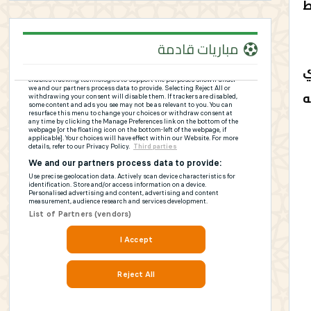
ط
مباريات قادمة
ي
ه