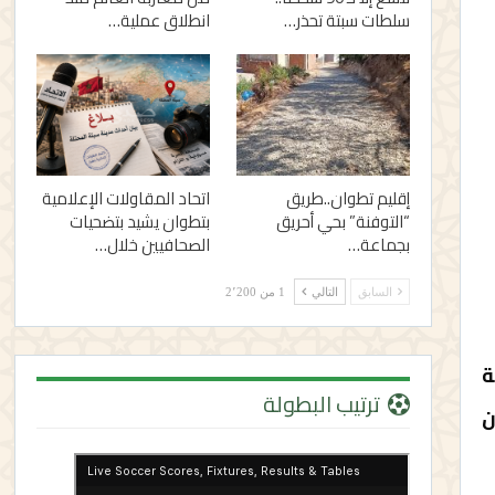
سلطات سبتة تحذر…
انطلاق عملية…
إقليم تطوان..طريق
اتحاد المقاولات الإعلامية
“التوفنة” بحي أحريق
بتطوان يشيد بتضحيات
بجماعة…
الصحافيين خلال…
السابق
التالي
1 من 2٬200
ة
ترتيب البطولة
ين