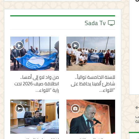
Sada Tv
للسنة الخامسة توالياً..
من واد لاو إلى أمسا..
شاطئ ألمينا يحافظ على
انطلاقة صيف 2026 تحت
“اللواء…
راية “اللواء…
لى
نة