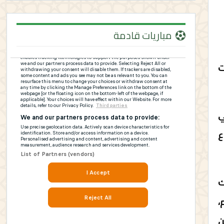
مباريات قادمة
حات
ي
ع
ك
،
ن