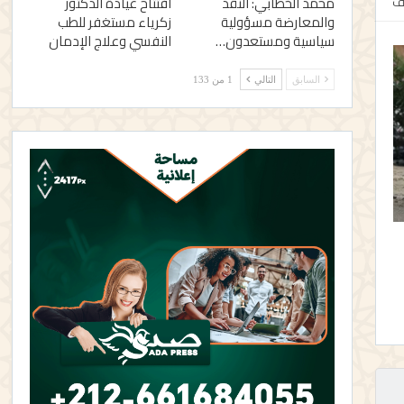
محمد الخطابي: النقد
افتتاح عيادة الدكتور
لف
والمعارضة مسؤولية
زكرياء مستغفر للطب
سياسية ومستعدون…
النفسي وعلاج الإدمان
السابق
التالي
1 من 133