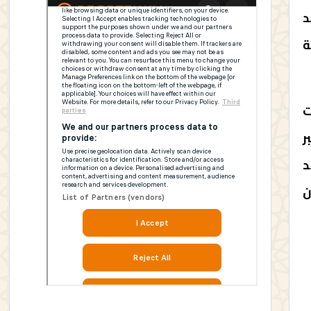
د
ة
ت
ر
د
ن