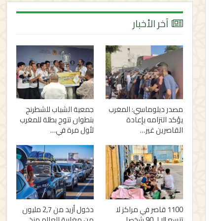
آخر الأخبار
مصدر دبلوماسي: المغرب
جمعية الشباب للشطرنج
يؤكد التزامه بإعادة
بتطوان تتوج بطلة للمغرب
القاصرين غير…
لأول مرة في…
1100 قاصر في مراكز لا
دخول أزيد من 2,7 مليون
تتسع إلا لـ 90 شخصا..
من مغاربة العالم منذ