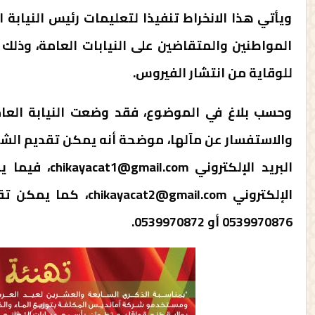
ويأتي هذا الانخراط تنفيذا لتعليمات رئيس النيابة ال
المواطنين والمتقاضين على النيابات العامة، وذل
للوقاية من انتشار الفيروس.
وحسب بلاغ في الموضوع، فقد وضعت النيابة العا
والاستفسار عن مآلها، موضحة أنه يمكن تقديم الشكاي
البريد الإلكتروني
chikayacat1@gmail.com
، فيما ي
الإلكتروني
chikayacat2@gmail.com
، كما يمكن تقد
0539970876 أو 0539970872.