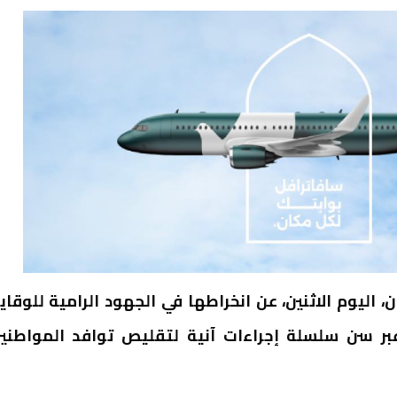
 اليوم الاثنين، عن انخراطها في الجهود الرامية للوقاي
فشي فيروس كورونا المستجد (كوفيد-19) عبر سن سلسلة إجراءات آنية لتقليص توافد المواطن