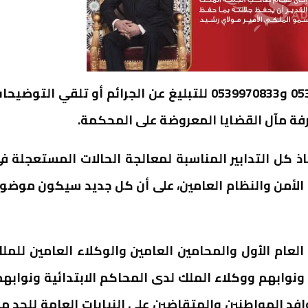
وأضاف ذات البلاغ أنه تم تخصيص الرقمين 0539970872 و0539970833 للتبليغ عن الجرائم أو تلقي التوضي
فة مآل القضايا المعروضة على المحكمة.
اذ كل التدابير المناسبة لمعالجة الحالات المستعجلة ف
لى الأمن والنظام العامين، على أن كل جديد سيكون موضو
العام الأول والمحامين العامين والوكلاء العامين للمل
نوابهم ووكلاء الملك لدى المحاكم الابتدائية ونوابهم
وافد المواطنين والمتقاضين على النيابات العامة للحد م