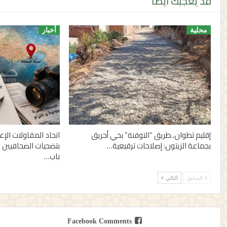
قد يعجبك ايضا
محلية
أخبار
إقليم تطوان..طريق “التوفنة” بحي أحريق
اتحاد المقاولات الإ
بجماعة الزيتون: إصلاحات ترقيعية…
بتضحيات الصحافيين 
باب…
السابق
التالي
Facebook Comments