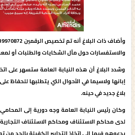
والاستفسارات حول مآل الشكايات والطلبات أو لمعر
وشدد البلاغ أن هذه النيابة العامة ستسهر على اتخ
إبانها ولاسيما في الأحوال التي يتطلبها للحفاظ ع
بلاغ جديد في حينه.
وكان رئيس النيابة العامة وجه دورية إلى المحامي 
لدى محاكم الاستئناف ومحاكم الاستئناف التجارية و
يدعوهم فيها إلى اتخاذ التدابير الكفيلة بالحد من ت