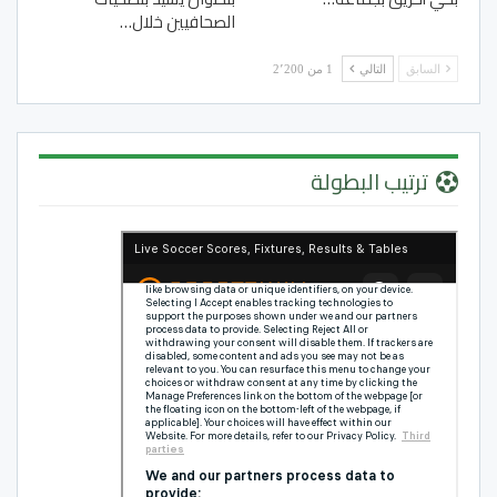
الصحافيين خلال…
السابق
التالي
1 من 2٬200
ترتيب البطولة