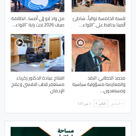
للسنة الخامسة توالياً.. شاطئ
من واد لاو إلى أمسا.. انطلاقة
ألمينا يحافظ على “اللواء…
صيف 2026 تحت راية “اللواء…
محمد الخطابي: النقد
افتتاح عيادة الدكتور زكرياء
والمعارضة مسؤولية سياسية
مستغفر للطب النفسي وعلاج
ومستعدون…
الإدمان
السابق
التالي
1 من 133