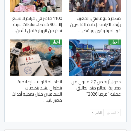
مصدر دبلوماسي: المغرب
1100 قاصر في مراكز لا تتسع
يؤكد التزامه بإعادة القاصرين
إلا لـ 90 شخصا.. سلطات سبتة
غير المرفوقين ويرفض…
تحذر من انهيار كامل للأمن…
أخبار
أخبار
دخول أزيد من 2,7 مليون من
اتحاد المقاولات الإعلامية
مغاربة العالم منذ انطلاق
بتطوان يشيد بتضحيات
عملية “مرحبا 2026”
الصحافيين خلال تغطية أحداث
معبر باب…
السابق
التالي