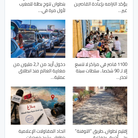
يؤكد التزامه بإعادة القاصرين
بتطوان تتوج بطلة للمغرب
غير…
لأول مرة في…
1100 قاصر في مراكز لا تتسع
دخول أزيد من 2,7 مليون من
إلا لـ 90 شخصا.. سلطات سبتة
مغاربة العالم منذ انطلاق
تحذر…
عملية…
إقليم تطوان..طريق “التوفنة”
اتحاد المقاولات الإعلامية
بحي أحريق بجماعة…
بتطوان يشيد بتضحيات