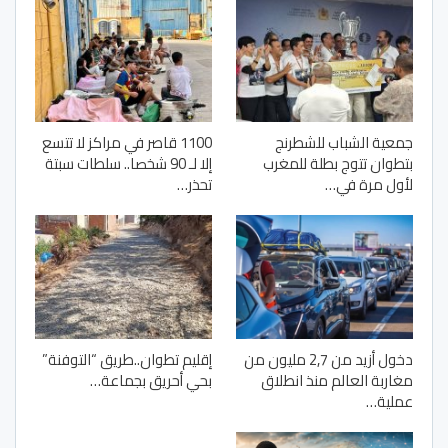
جمعية الشباب للشطرنج
1100 قاصر في مراكز لا تتسع
بتطوان تتوج بطلة للمغرب
إلا لـ 90 شخصا.. سلطات سبتة
لأول مرة في…
تحذر…
دخول أزيد من 2,7 مليون من
إقليم تطوان..طريق “التوفنة”
مغاربة العالم منذ انطلاق
بحي أحريق بجماعة…
عملية…