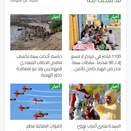
المزيد عن المؤلف
أخبار
أخبار
1100 قاصر في مراكز لا تتسع
دراسة: أحداث سبتة تكشف
إلا لـ 90 شخصا.. سلطات سبتة
تناقض الخطاب المعادي
تحذر من انهيار كامل للأمن…
للمهاجرين وتدعو لمعالجة
جذور الهجرة
أخبار
أخبار
السيدة بشرى أعراب تهنئ
القوات الملكية تنظم