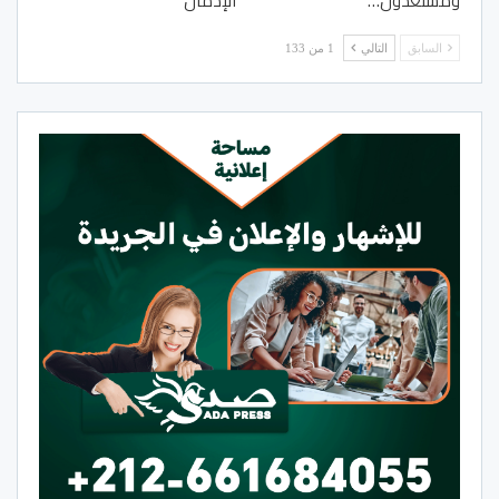
ومستعدون…
الإدمان
السابق
التالي
1 من 133