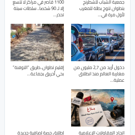
جمعية الشباب للشطرنج
1100 قاصر في مراكز لا تتسع
بتطوان تتوج بطلة للمغرب
إلا لـ 90 شخصا.. سلطات سبتة
لأول مرة في…
تحذر…
دخول أزيد من 2,7 مليون من
إقليم تطوان..طريق “التوفنة”
مغاربة العالم منذ انطلاق
بحي أحريق بجماعة…
عملية…
اتحاد المقاولات الإعلامية
إطلاق حصة إضافية جديدة