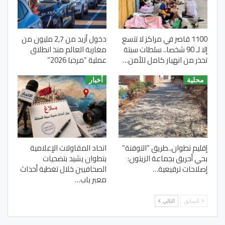
1100 قاصر في مراكز لا تتسع
دخول أزيد من 2,7 مليون من
إلا لـ 90 شخصا.. سلطات سبتة
مغاربة العالم منذ انطلاق
تحذر من انهيار كامل للأمن…
عملية “مرحبا 2026”
محلية
أخبار
إقليم تطوان..طريق “التوفنة”
اتحاد المقاولات الإعلامية
بحي أحريق بجماعة الزيتون:
بتطوان يشيد بتضحيات
إصلاحات ترقيعية…
الصحافيين خلال تغطية أحداث
معبر باب…
السابق
التالي