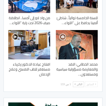
للسنة الخامسة توالياً.. شاطئ
من واد لاو إلى أمسا.. انطلاقة
ألمينا يحافظ على “اللواء…
صيف 2026 تحت راية “اللواء…
محمد الخطابي: النقد
افتتاح عيادة الدكتور زكرياء
والمعارضة مسؤولية سياسية
مستغفر للطب النفسي وعلاج
ومستعدون…
الإدمان
السابق
التالي
1 من 133