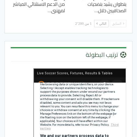
بتطوان يشيد بتضحيات
من الدعم الاستثنائي المباشر
الصحافيين خلال…
لمهنيي…
السابق
التالي
1 من 2٬200
ترتيب البطولة