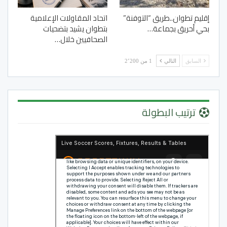
إقليم تطوان..طريق “التوفنة”
اتحاد المقاولات الإعلامية
بحي أحريق بجماعة…
بتطوان يشيد بتضحيات
الصحافيين خلال…
السابق
التالي
1 من 2٬200
ترتيب البطولة