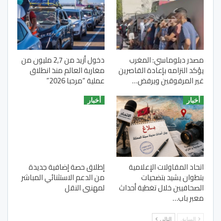
مصدر دبلوماسي: المغرب
دخول أزيد من 2,7 مليون من
يؤكد التزامه بإعادة القاصرين
مغاربة العالم منذ انطلاق
غير المرفوقين ويرفض…
عملية “مرحبا 2026”
أخبار
أخبار
اتحاد المقاولات الإعلامية
إطلاق حصة إضافية جديدة
بتطوان يشيد بتضحيات
من الدعم الاستثنائي المباشر
الصحافيين خلال تغطية أحداث
لمهنيي النقل
معبر باب…
السابق
التالي