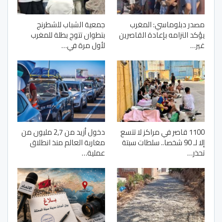
مصدر دبلوماسي: المغرب
جمعية الشباب للشطرنج
يؤكد التزامه بإعادة القاصرين
بتطوان تتوج بطلة للمغرب
غير…
لأول مرة في…
1100 قاصر في مراكز لا تتسع
دخول أزيد من 2,7 مليون من
إلا لـ 90 شخصا.. سلطات سبتة
مغاربة العالم منذ انطلاق
تحذر…
عملية…