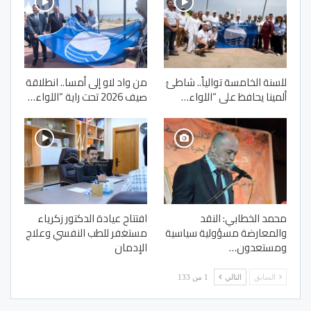
للسنة الخامسة توالياً.. شاطئ
من واد لاو إلى أمسا.. انطلاقة
ألمينا يحافظ على “اللواء…
صيف 2026 تحت راية “اللواء…
محمد الخطابي: النقد
افتتاح عيادة الدكتور زكرياء
والمعارضة مسؤولية سياسية
مستغفر للطب النفسي وعلاج
ومستعدون…
الإدمان
السابق
التالي
1 من 133