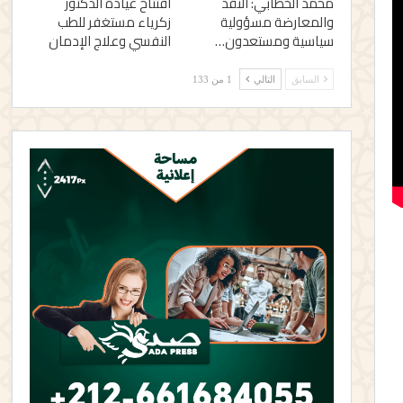
محمد الخطابي: النقد
افتتاح عيادة الدكتور
والمعارضة مسؤولية
زكرياء مستغفر للطب
سياسية ومستعدون…
النفسي وعلاج الإدمان
السابق
التالي
1 من 133