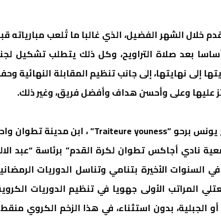
دم خلال الشهر الفضيل، الذي غالبا ما تُلعب مبارياته قب
، أساسا بعد صلاة التراويح، وكل ذلك يتطلب تشكيل لجن
ها إلى نهايتها، إلى جانب تنظيم المقابلة النهائية وحف
ز عليها وعلى وأحسن هداف وأفضل فريق، وغير ذلك.
في إتصال هاتفي أجرته جريدة “صدى تطوان ” مـــع يونس برحو ”Traiteure youness” ، ابن مدينة تطوان
ة نادي أجاكس تطوان لكرة القدم” برئاسة “عبد الال
ي السنوات الأخيرة بتنامي وتناسل الدوريات الرمضاني
ي المراتب الأولى جهويا في تنظيم الدوريات الكروية
أو الجبلية، بدون استثناء، في هذا الزخم الكروي منقط