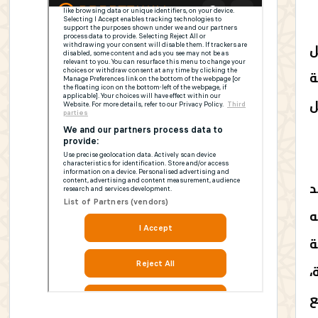
ل
ة
ل
 واحد
ه
ة
،
ع