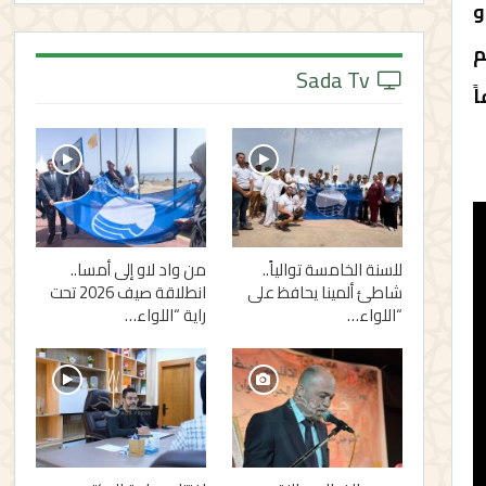
و
م
Sada Tv
ً
للسنة الخامسة توالياً..
من واد لاو إلى أمسا..
شاطئ ألمينا يحافظ على
انطلاقة صيف 2026 تحت
“اللواء…
راية “اللواء…