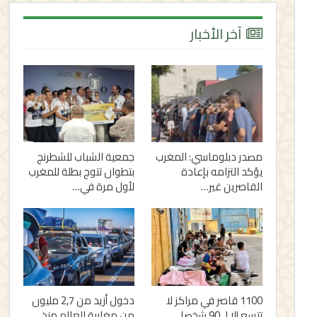
آخر الأخبار
مصدر دبلوماسي: المغرب
جمعية الشباب للشطرنج
يؤكد التزامه بإعادة
بتطوان تتوج بطلة للمغرب
القاصرين غير…
لأول مرة في…
1100 قاصر في مراكز لا
دخول أزيد من 2,7 مليون
تتسع إلا لـ 90 شخصا..
من مغاربة العالم منذ