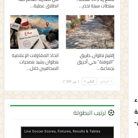
سلطات سبتة تحذر…
انطلاق عملية…
إقليم تطوان..طريق
اتحاد المقاولات الإعلامية
“التوفنة” بحي أحريق
بتطوان يشيد بتضحيات
بجماعة…
الصحافيين خلال…
السابق
التالي
1 من 2٬200
ء
ة
ترتيب البطولة
”