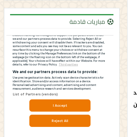
مباريات قادمة
د
ن