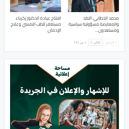
محمد الخطابي: النقد
افتتاح عيادة الدكتور زكرياء
والمعارضة مسؤولية سياسية
مستغفر للطب النفسي وعلاج
ومستعدون…
الإدمان
السابق
التالي
1 من 133