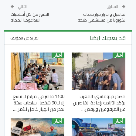
السابق
التالي
تفاصيل واسرار فرار مصاب
النفور من كل أخلاقيات
بكورونا من مستشفى طنجة
البيداغوجيا المملة
قد يعجبك ايضا
المزيد عن المؤلف
أخبار
أخبار
مصدر دبلوماسي: المغرب
1100 قاصر في مراكز لا تتسع
يؤكد التزامه بإعادة القاصرين
إلا لـ 90 شخصا.. سلطات سبتة
غير المرفوقين ويرفض…
تحذر من انهيار كامل للأمن…
أخبار
أخبار