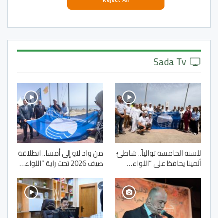
Sada Tv
للسنة الخامسة توالياً.. شاطئ
من واد لاو إلى أمسا.. انطلاقة
ألمينا يحافظ على “اللواء…
صيف 2026 تحت راية “اللواء…