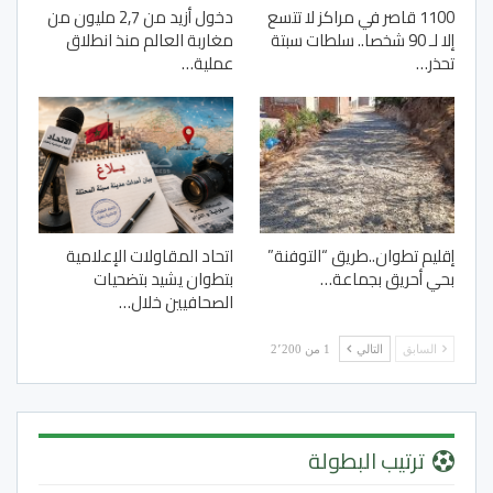
1100 قاصر في مراكز لا تتسع
دخول أزيد من 2,7 مليون من
إلا لـ 90 شخصا.. سلطات سبتة
مغاربة العالم منذ انطلاق
تحذر…
عملية…
إقليم تطوان..طريق “التوفنة”
اتحاد المقاولات الإعلامية
بحي أحريق بجماعة…
بتطوان يشيد بتضحيات
الصحافيين خلال…
السابق
التالي
1 من 2٬200
ترتيب البطولة