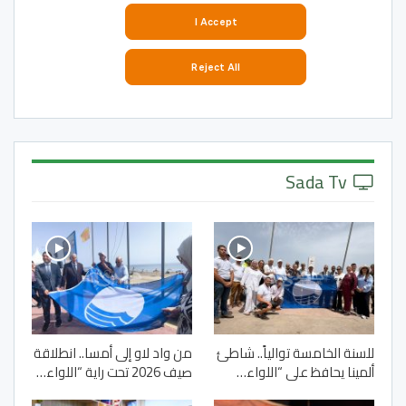
Sada Tv
للسنة الخامسة توالياً.. شاطئ
من واد لاو إلى أمسا.. انطلاقة
ألمينا يحافظ على “اللواء…
صيف 2026 تحت راية “اللواء…