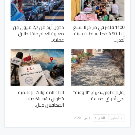
1100 قاصر في مراكز لا تتسع
دخول أزيد من 2,7 مليون من
إلا لـ 90 شخصا.. سلطات سبتة
مغاربة العالم منذ انطلاق
تحذر…
عملية…
إقليم تطوان..طريق “التوفنة”
اتحاد المقاولات الإعلامية
بحي أحريق بجماعة…
بتطوان يشيد بتضحيات
الصحافيين خلال…
السابق
التالي
1 من 2٬200