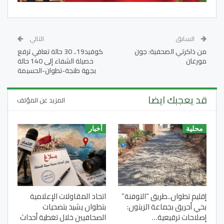
السابق
التالي
من ذاكرتي الصحفية: جون
كوفيد19.. 30 حالة تعافي ترفع
مورغان
حصيلة الشفاء إلى 140 حالة
بجهة طنجة-تطوان-الحسيمة
قد يعجبك ايضا
المزيد عن المؤلف
محلية
أخبار
إقليم تطوان..طريق “التوفنة”
اتحاد المقاولات الإعلامية
بحي أحريق بجماعة الزيتون:
بتطوان يشيد بتضحيات
إصلاحات ترقيعية…
الصحافيين خلال تغطية أحداث