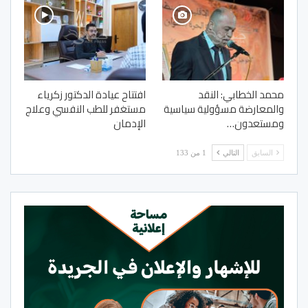
محمد الخطابي: النقد
افتتاح عيادة الدكتور زكرياء
والمعارضة مسؤولية سياسية
مستغفر للطب النفسي وعلاج
ومستعدون…
الإدمان
السابق
التالي
1 من 133