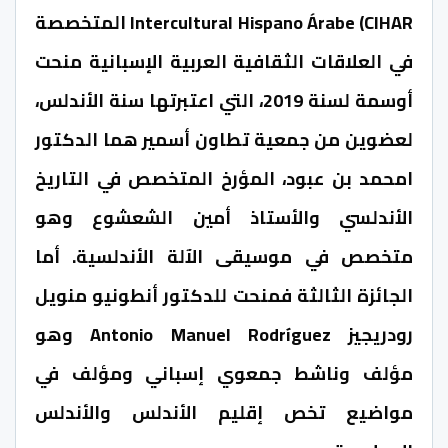
Intercultural Hispano Árabe (CIHAR المتخصصة
في العلاقات الثقافية العربية الإسبانية منحت
أوسمة لسنة 2019، التي اعتبرتها سنة الأندلس،
لعضوين من جمعية تطاون أسمير هما الدكتور
امحمد بن عبود، المؤرخ المتخصص في التاريخ
الأندلسي والأستاذ أمين الشعشوع وهو
متخصص في موسيقى الآلة الأندلسية. أما
الجائزة الثالثة فمنحت للدكتور أنطونيو منويل
رودريجيز Antonio Manuel Rodríguez وهو
مؤلف وناشط جمعوي إسباني ومؤلف في
مواضيع تخص إقليم الأندلس والأندلس