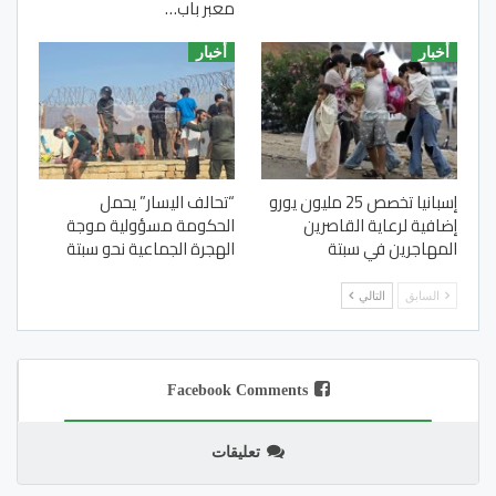
معبر باب…
أخبار
أخبار
إسبانيا تخصص 25 مليون يورو
“تحالف اليسار” يحمل
إضافية لرعاية القاصرين
الحكومة مسؤولية موجة
المهاجرين في سبتة
الهجرة الجماعية نحو سبتة
السابق
التالي
Facebook Comments
تعليقات