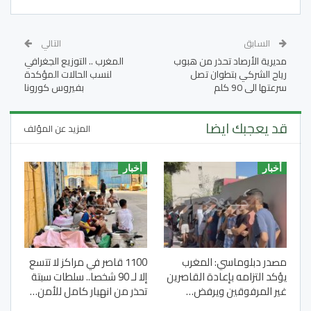
السابق
التالي
مديرية الأرصاد تحذر من هبوب
المغرب .. التوزيع الجغرافي
رياح الشركي بتطوان تصل
لنسب الحالات المؤكدة
سرعتها الى 90 كلم
بفيروس كورونا
قد يعجبك ايضا
المزيد عن المؤلف
أخبار
أخبار
مصدر دبلوماسي: المغرب
1100 قاصر في مراكز لا تتسع
يؤكد التزامه بإعادة القاصرين
إلا لـ 90 شخصا.. سلطات سبتة
غير المرفوقين ويرفض…
تحذر من انهيار كامل للأمن…