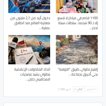
1100 قاصر في مراكز لا تتسع
دخول أزيد من 2,7 مليون من
إلا لـ 90 شخصا.. سلطات سبتة
مغاربة العالم منذ انطلاق
تحذر…
عملية…
إقليم تطوان..طريق “التوفنة”
اتحاد المقاولات الإعلامية
بحي أحريق بجماعة…
بتطوان يشيد بتضحيات
الصحافيين خلال…
السابق
التالي
1 من 2٬200