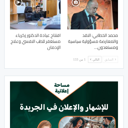
محمد الخطابي: النقد
افتتاح عيادة الدكتور زكرياء
والمعارضة مسؤولية سياسية
مستغفر للطب النفسي وعلاج
ومستعدون…
الإدمان
السابق
التالي
1 من 133