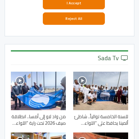
Sada Tv
للسنة الخامسة توالياً.. شاطئ
من واد لاو إلى أمسا.. انطلاقة
ألمينا يحافظ على “اللواء…
صيف 2026 تحت راية “اللواء…