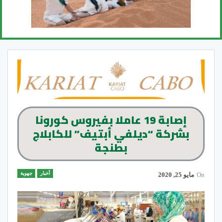
إصابة 19 عاملا بفيروس كورونا
بشركة “ديلفي أبتيف” للكابلاج
بطنجة
أخبار
جهوية
On
مايو 25, 2020