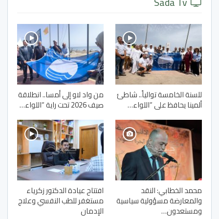
Sada Tv
للسنة الخامسة توالياً.. شاطئ
من واد لاو إلى أمسا.. انطلاقة
ألمينا يحافظ على “اللواء…
صيف 2026 تحت راية “اللواء…
محمد الخطابي: النقد
افتتاح عيادة الدكتور زكرياء
والمعارضة مسؤولية سياسية
مستغفر للطب النفسي وعلاج
ومستعدون…
الإدمان