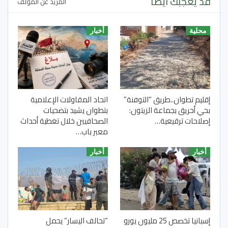
قد يعجبك ايضا
المزيد عن المؤلف
محلية
أخبار
إقليم تطوان..طريق “التوفنة”
اتحاد المقاولات الإعلامية
بحي أحريق بجماعة الزيتون:
بتطوان يشيد بتضحيات
إصلاحات ترقيعية…
الصحافيين خلال تغطية أحداث
معبر باب…
أخبار
أخبار
إسبانيا تخصص 25 مليون يورو
“تحالف اليسار” يحمل