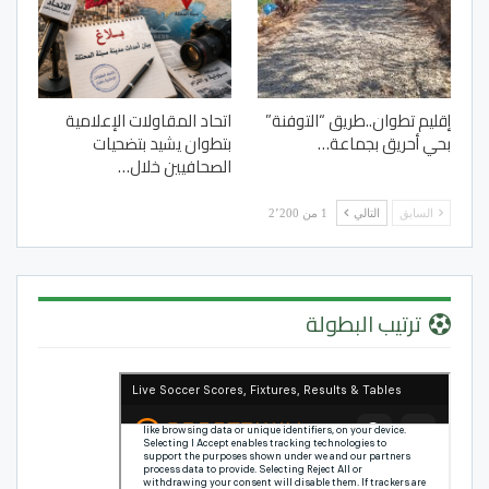
إقليم تطوان..طريق “التوفنة”
اتحاد المقاولات الإعلامية
بحي أحريق بجماعة…
بتطوان يشيد بتضحيات
الصحافيين خلال…
السابق
التالي
1 من 2٬200
ترتيب البطولة