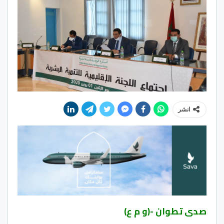
انشر
صدى تطوان -(و م ع)