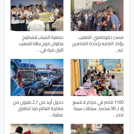
مصدر دبلوماسي: المغرب
جمعية الشباب للشطرنج
يؤكد التزامه بإعادة القاصرين
بتطوان تتوج بطلة للمغرب
غير…
لأول مرة في…
1100 قاصر في مراكز لا تتسع
دخول أزيد من 2,7 مليون من
إلا لـ 90 شخصا.. سلطات سبتة
مغاربة العالم منذ انطلاق
تحذر…
عملية…