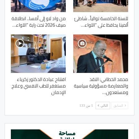
للسنة الخامسة توالياً.. شاطئ
من واد لاو إلى أمسا.. انطلاقة
ألمينا يحافظ على “اللواء…
صيف 2026 تحت راية “اللواء…
محمد الخطابي: النقد
افتتاح عيادة الدكتور زكرياء
والمعارضة مسؤولية سياسية
مستغفر للطب النفسي وعلاج
ومستعدون…
الإدمان
السابق
التالي
1 من 133