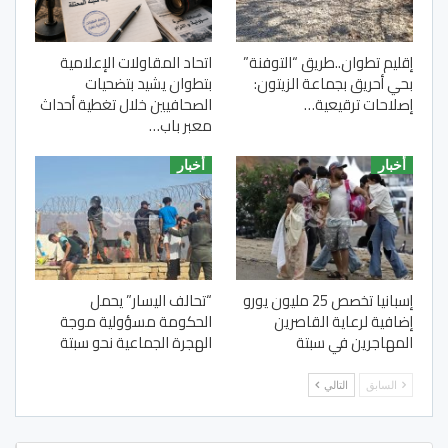
إقليم تطوان..طريق “التوفنة”
اتحاد المقاولات الإعلامية
بحي أحريق بجماعة الزيتون:
بتطوان يشيد بتضحيات
إصلاحات ترقيعية…
الصحافيين خلال تغطية أحداث
معبر باب…
أخبار
أخبار
إسبانيا تخصص 25 مليون يورو
“تحالف اليسار” يحمل
إضافية لرعاية القاصرين
الحكومة مسؤولية موجة
المهاجرين في سبتة
الهجرة الجماعية نحو سبتة
السابق
التالي