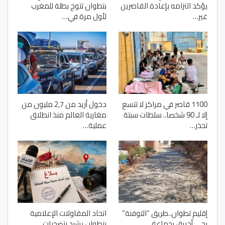
يؤكد التزامه بإعادة القاصرين
بتطوان تتوج بطلة للمغرب
غير…
لأول مرة في…
1100 قاصر في مراكز لا تتسع
دخول أزيد من 2,7 مليون من
إلا لـ 90 شخصا.. سلطات سبتة
مغاربة العالم منذ انطلاق
تحذر…
عملية…
إقليم تطوان..طريق “التوفنة”
اتحاد المقاولات الإعلامية
بحي أحريق بجماعة…
بتطوان يشيد بتضحيات