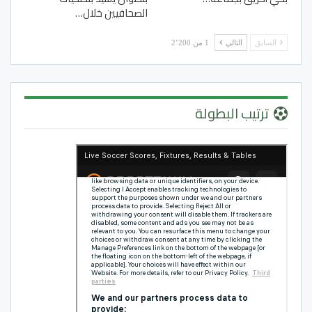
الصحافيين خلال…
السابق
التالي
1 من 2٬200
ترتيب البطولة