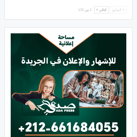
السابق
التالي
1 من 133