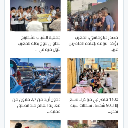
مصدر دبلوماسي: المغرب
جمعية الشباب للشطرنج
يؤكد التزامه بإعادة القاصرين
بتطوان تتوج بطلة للمغرب
غير…
لأول مرة في…
1100 قاصر في مراكز لا تتسع
دخول أزيد من 2,7 مليون من
إلا لـ 90 شخصا.. سلطات سبتة
مغاربة العالم منذ انطلاق
تحذر…
عملية…