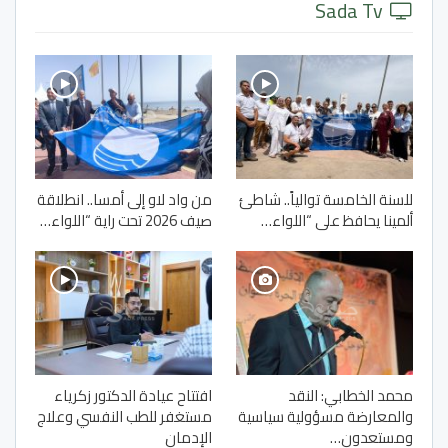
Sada Tv
للسنة الخامسة توالياً.. شاطئ
من واد لاو إلى أمسا.. انطلاقة
ألمينا يحافظ على “اللواء…
صيف 2026 تحت راية “اللواء…
محمد الخطابي: النقد
افتتاح عيادة الدكتور زكرياء
والمعارضة مسؤولية سياسية
مستغفر للطب النفسي وعلاج
ومستعدون…
الإدمان