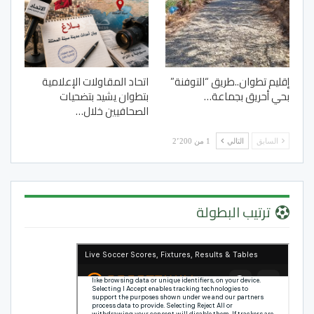
إقليم تطوان..طريق “التوفنة”
اتحاد المقاولات الإعلامية
بحي أحريق بجماعة…
بتطوان يشيد بتضحيات
الصحافيين خلال…
السابق
التالي
1 من 2٬200
ترتيب البطولة