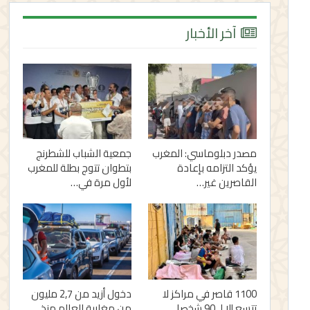
آخر الأخبار
مصدر دبلوماسي: المغرب
جمعية الشباب للشطرنج
يؤكد التزامه بإعادة
بتطوان تتوج بطلة للمغرب
القاصرين غير…
لأول مرة في…
1100 قاصر في مراكز لا
دخول أزيد من 2,7 مليون
تتسع إلا لـ 90 شخصا..
من مغاربة العالم منذ