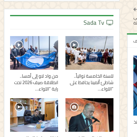
في
Sada Tv
ة
لف
للسنة الخامسة توالياً..
من واد لاو إلى أمسا..
شاطئ ألمينا يحافظ على
انطلاقة صيف 2026 تحت
“اللواء…
راية “اللواء…
نذ