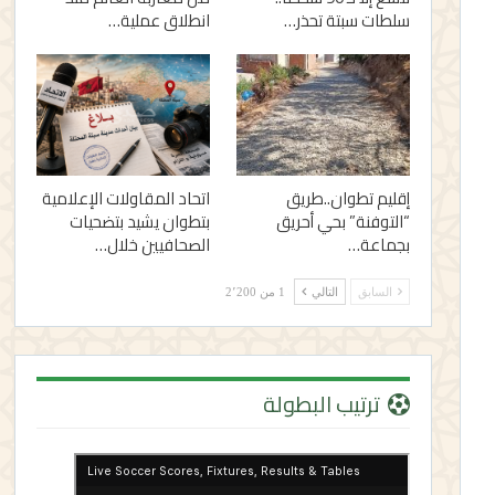
سلطات سبتة تحذر…
انطلاق عملية…
إقليم تطوان..طريق
اتحاد المقاولات الإعلامية
“التوفنة” بحي أحريق
بتطوان يشيد بتضحيات
بجماعة…
الصحافيين خلال…
السابق
التالي
1 من 2٬200
ترتيب البطولة