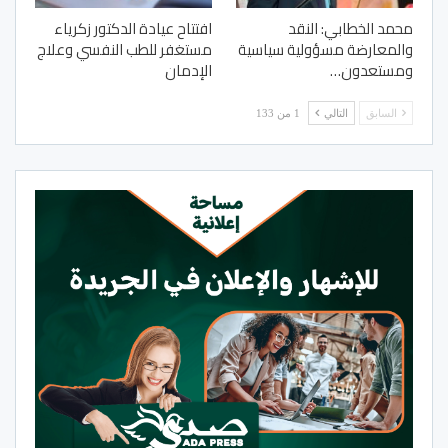
محمد الخطابي: النقد
افتتاح عيادة الدكتور زكرياء
والمعارضة مسؤولية سياسية
مستغفر للطب النفسي وعلاج
ومستعدون…
الإدمان
السابق
التالي
1 من 133