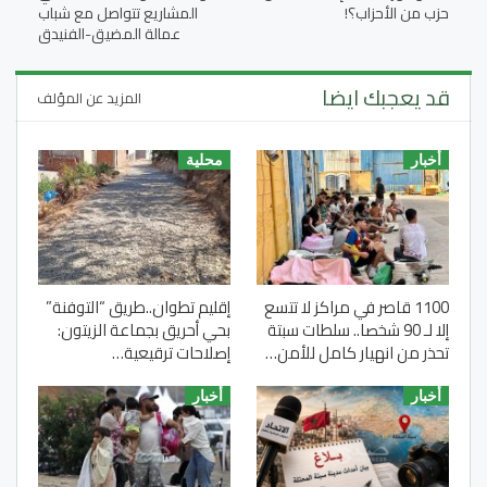
حزب من الأحزاب؟!
المشاريع تتواصل مع شباب
عمالة المضيق-الفنيدق
قد يعجبك ايضا
المزيد عن المؤلف
أخبار
محلية
1100 قاصر في مراكز لا تتسع
إقليم تطوان..طريق “التوفنة”
إلا لـ 90 شخصا.. سلطات سبتة
بحي أحريق بجماعة الزيتون:
تحذر من انهيار كامل للأمن…
إصلاحات ترقيعية…
أخبار
أخبار