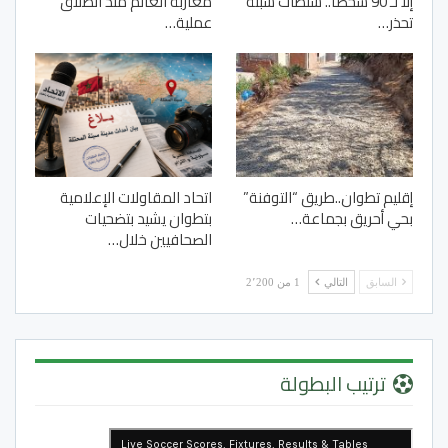
إلا لـ 90 شخصا.. سلطات سبتة
مغاربة العالم منذ انطلاق
تحذر…
عملية…
إقليم تطوان..طريق “التوفنة”
اتحاد المقاولات الإعلامية
بحي أحريق بجماعة…
بتطوان يشيد بتضحيات
الصحافيين خلال…
السابق
التالي
1 من 2٬200
ترتيب البطولة