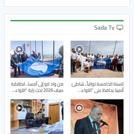
Sada Tv
للسنة الخامسة توالياً.. شاطئ
من واد لاو إلى أمسا.. انطلاقة
ألمينا يحافظ على “اللواء…
صيف 2026 تحت راية “اللواء…