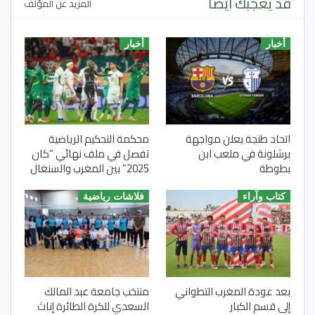
قد يعجبك ايضا
المزيد عن المؤلف
أخبار
أخبار
اتحاد طنجة يعلن مواجهة
محكمة التحكيم الرياضية
برشلونة في ملعب ابن
تفصل في ملف نهائي “كان
بطوطة
2025” بين المغرب والسنغال
كتاب وآراء
فلاشات رياضية
بعد عودة المغرب التطواني
منتخب جامعة عبد المالك
إلى قسم الكبار
السعدي للكرة الطائرة إناث