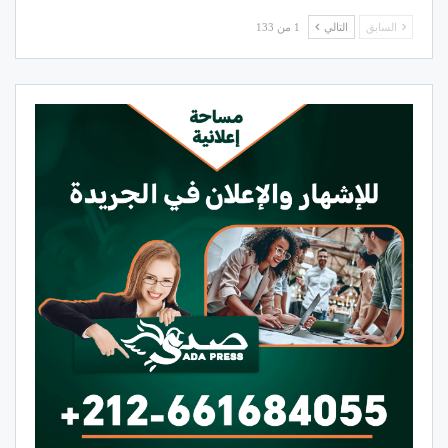
السابق
التالي
1 من 133