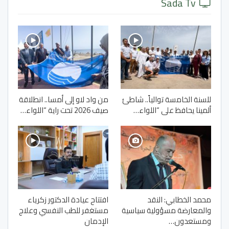
Sada Tv
للسنة الخامسة توالياً.. شاطئ
من واد لاو إلى أمسا.. انطلاقة
ألمينا يحافظ على “اللواء…
صيف 2026 تحت راية “اللواء…
محمد الخطابي: النقد
افتتاح عيادة الدكتور زكرياء
والمعارضة مسؤولية سياسية
مستغفر للطب النفسي وعلاج
ومستعدون…
الإدمان