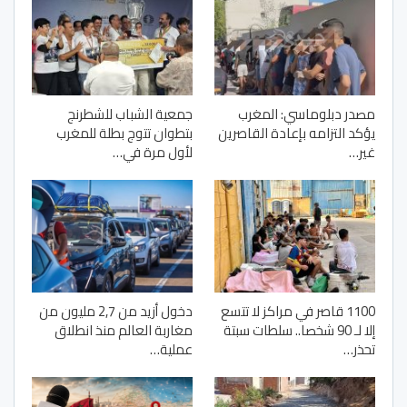
مصدر دبلوماسي: المغرب
جمعية الشباب للشطرنج
يؤكد التزامه بإعادة القاصرين
بتطوان تتوج بطلة للمغرب
غير…
لأول مرة في…
1100 قاصر في مراكز لا تتسع
دخول أزيد من 2,7 مليون من
إلا لـ 90 شخصا.. سلطات سبتة
مغاربة العالم منذ انطلاق
تحذر…
عملية…