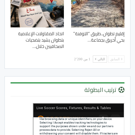
إقليم تطوان..طريق “التوفنة”
اتحاد المقاولات الإعلامية
بحي أحريق بجماعة…
بتطوان يشيد بتضحيات
الصحافيين خلال…
السابق
التالي
1 من 2٬200
ترتيب البطولة