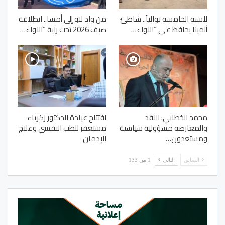
للسنة الخامسة توالياً.. شاطئ
من واد لاو إلى أمسا.. انطلاقة
ألمينا يحافظ على “اللواء…
صيف 2026 تحت راية “اللواء…
محمد الخطابي: النقد
افتتاح عيادة الدكتور زكرياء
والمعارضة مسؤولية سياسية
مستغفر للطب النفسي وعلاج
ومستعدون…
الإدمان
السابق
التالي
1 من 133