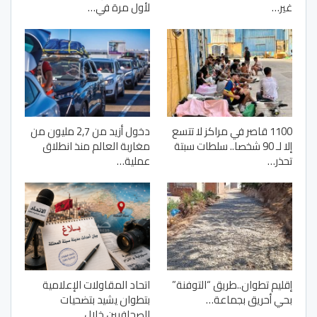
غير…
لأول مرة في…
1100 قاصر في مراكز لا تتسع
دخول أزيد من 2,7 مليون من
إلا لـ 90 شخصا.. سلطات سبتة
مغاربة العالم منذ انطلاق
تحذر…
عملية…
إقليم تطوان..طريق “التوفنة”
اتحاد المقاولات الإعلامية
بحي أحريق بجماعة…
بتطوان يشيد بتضحيات
الصحافيين خلال…