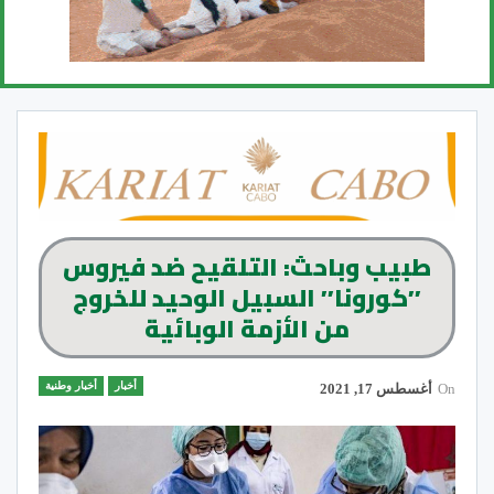
طبيب وباحث: التلقيح ضد فيروس
’’كورونا’’ السبيل الوحيد للخروج
من الأزمة الوبائية
أخبار
أخبار وطنية
On
أغسطس 17, 2021