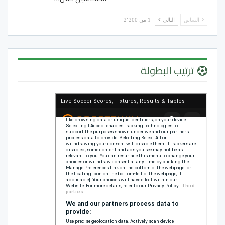
السابق
التالي
1 من 2٬200
ترتيب البطولة