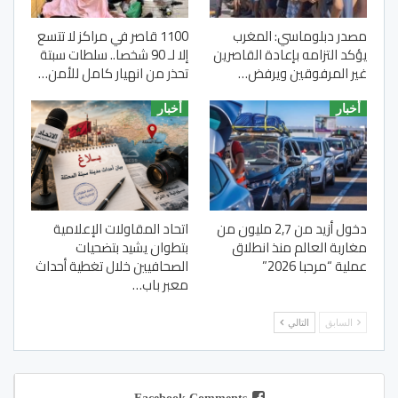
مصدر دبلوماسي: المغرب
1100 قاصر في مراكز لا تتسع
يؤكد التزامه بإعادة القاصرين
إلا لـ 90 شخصا.. سلطات سبتة
غير المرفوقين ويرفض…
تحذر من انهيار كامل للأمن…
أخبار
أخبار
دخول أزيد من 2,7 مليون من
اتحاد المقاولات الإعلامية
مغاربة العالم منذ انطلاق
بتطوان يشيد بتضحيات
عملية “مرحبا 2026”
الصحافيين خلال تغطية أحداث
معبر باب…
السابق
التالي