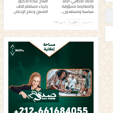
محمد الخطابي: النقد
افتتاح عيادة الدكتور
والمعارضة مسؤولية
زكرياء مستغفر للطب
سياسية ومستعدون…
النفسي وعلاج الإدمان
السابق
التالي
1 من 133