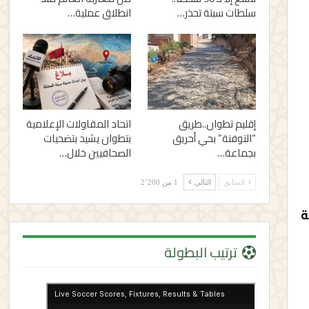
سلطات سبتة تحذر…
انطلاق عملية…
إقليم تطوان..طريق
اتحاد المقاولات الإعلامية
“التوفنة” بحي أحريق
بتطوان يشيد بتضحيات
بجماعة…
الصحافيين خلال…
السابق
التالي
1 من 2٬200
ة
ترتيب البطولة