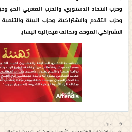
وحزب الاتحاد الدستوري، والحزب المغربي الحر، وحز
وحزب التقدم والاشتراكية، وحزب البيئة والتنمية
الاشتراكي الموحد، وتحالف فيدرالية اليسار.
السابق
وزير الداخلية: اقتراع 8 شتنبر مر في “أحسن لظروف” رغم التحديات المرتبطة