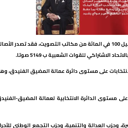
ووفق النتائج المؤقتة المعلن عنها رسميا، بعد تحصيل 100 في المائة من مكاتب التصويت، فقد تصدر الأصا
847 ناخبا بصوته خلال الانتخابات على مستوى دائرة عمالة المضيق الفنيدق، وه
ريعية على مستوى الدائرة الانتخابية لعمالة المضيق-الفنيد
ة، وحزب العدالة والتنمية، وحزب التجمع الوطني للأحرار