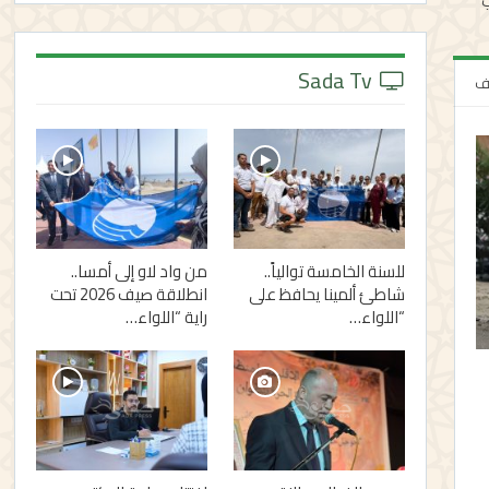
Sada Tv
لف
للسنة الخامسة توالياً..
من واد لاو إلى أمسا..
شاطئ ألمينا يحافظ على
انطلاقة صيف 2026 تحت
“اللواء…
راية “اللواء…