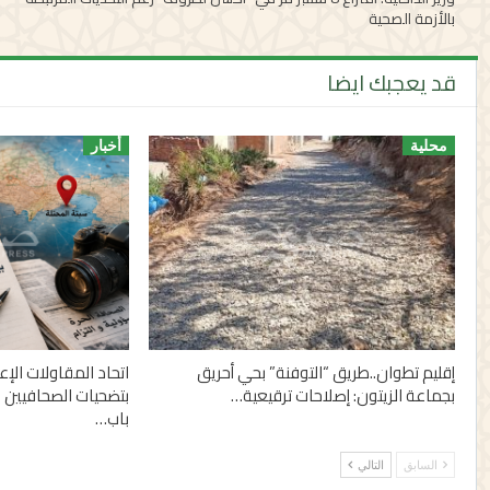
بالأزمة الصحية
قد يعجبك ايضا
محلية
أخبار
إقليم تطوان..طريق “التوفنة” بحي أحريق
اتحاد المقاولات الإ
بجماعة الزيتون: إصلاحات ترقيعية…
بتضحيات الصحافيين 
باب…
السابق
التالي