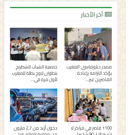
آخر الأخبار
مصدر دبلوماسي: المغرب
جمعية الشباب للشطرنج
يؤكد التزامه بإعادة
بتطوان تتوج بطلة للمغرب
القاصرين غير…
لأول مرة في…
1100 قاصر في مراكز لا
دخول أزيد من 2,7 مليون
تتسع إلا لـ 90 شخصا..
من مغاربة العالم منذ