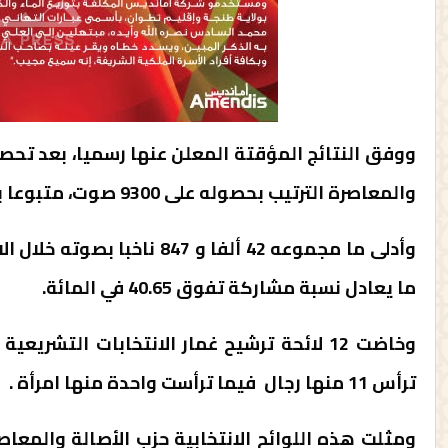
والمعاصرة الترتيب بحصوله على 9300 صوت، متبوعا بالاتحاد الاشتراكي للقوات الشعبية ب 5149 صوتا.
وأدلى ما مجموعه 42 ألفا و 
ما يعادل نسبة مشاركة تفوق 40.65 في المائة.
وخاضت 12 لائحة ترشيح غمار الانتخابات التش
ترأس 11 منها رجال فيما ترأست واحدة منها امرأة .
ومثلت هذه اللوائح الانتخابية حزب الأصالة والمعاصر