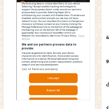
لة
و
ق
،