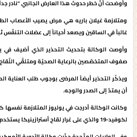
وأوضحت أنّ خطر حدوث هذا العارض الجانبي “نادر جداً
ومتلازمة غيلان باريه هي مرض يصيب الأعصاب الطرف
غالباً في الساقين ويصعد أحياناً إلى عضلات التنفّس 
وأوصت الوكالة بتحديث التحذير الذي أضيف في يول
صفوف المتخصّصين بالرعاية الصحيّة ومتلقّي اللّقاح.
ويذكّر التحذير أيضاً المرضى بوجوب طلب العناية ال
أن يمتدّ إلى الصدر والوجه.
وكانت الوكالة أدرجت في يوليوز المتلازمة نفسها كأث
لكوفيد-19 والذي على غرار لقاح أسترازينيكا يستخدم نفس تقنية الفيروسات الغدانية.
وفي الولايات المتّحدة حذّرت وكالة الأدوية الأميركي