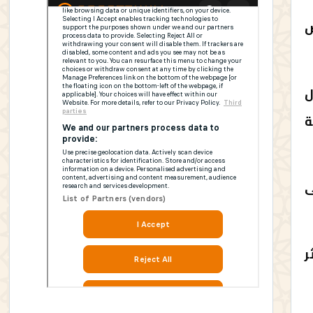
ض
 حول
كة
ى
ر