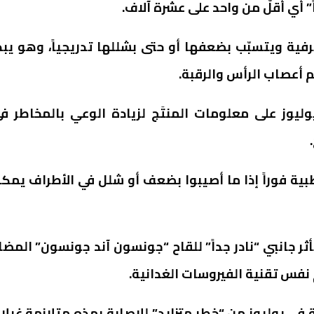
” أي أقلّ من واحد على عشرة آلاف.
ية ويتسبّب بضعفها أو حتى بشللها تدريجياً، وهو يبد
ثم أعصاب الرأس والرقبة.
يوز على معلومات المنتَج لزيادة الوعي بالمخاطر ف
طبية فوراً إذا ما أصيبوا بضعف أو شلل في الأطراف يمك
ر جانبي “نادر جداً” للقاح “جونسون آند جونسون” المضاد
ة في يوليوز من “خطر متزايد” للإصابة بهذه متلازمة غيلا