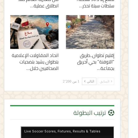
سلطات سبتة تحذر…
انطلاق عملية…
إقليم تطوان..طريق
اتحاد المقاولات الإعلامية
“التوفنة” بحي أحريق
بتطوان يشيد بتضحيات
بجماعة…
الصحافيين خلال…
السابق
التالي
1 من 2٬200
ترتيب البطولة