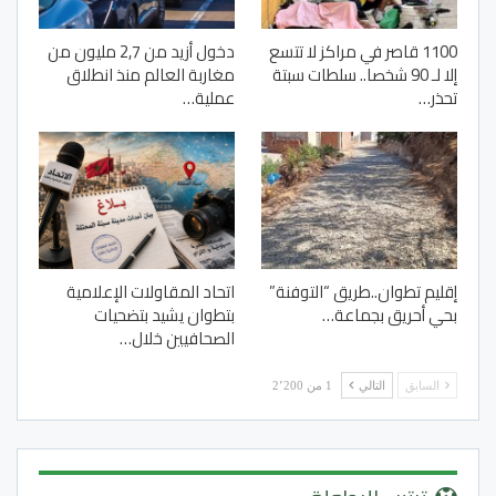
1100 قاصر في مراكز لا تتسع
دخول أزيد من 2,7 مليون من
إلا لـ 90 شخصا.. سلطات سبتة
مغاربة العالم منذ انطلاق
تحذر…
عملية…
إقليم تطوان..طريق “التوفنة”
اتحاد المقاولات الإعلامية
بحي أحريق بجماعة…
بتطوان يشيد بتضحيات
الصحافيين خلال…
السابق
التالي
1 من 2٬200