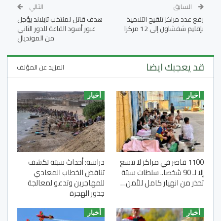
السابق
التالي
رفع عدد مراكز تلقيح التلاميذ
هدف قاتل لمنتخب تايلاند يؤجل
بإقليم شفشاون إلى 12 مركزا
عبور أسود القاعة للدور الثاني
من المونديال
قد يعجبك ايضا
المزيد عن المؤلف
أخبار
أخبار
1100 قاصر في مراكز لا تتسع
دراسة: أحداث سبتة تكشف
إلا لـ 90 شخصا.. سلطات سبتة
تناقض الخطاب المعادي
تحذر من انهيار كامل للأمن…
للمهاجرين وتدعو لمعالجة
جذور الهجرة
أخبار
أخبار