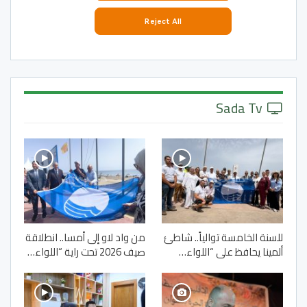
Sada Tv
للسنة الخامسة توالياً.. شاطئ
من واد لاو إلى أمسا.. انطلاقة
ألمينا يحافظ على “اللواء…
صيف 2026 تحت راية “اللواء…