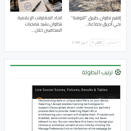
إقليم تطوان..طريق “التوفنة”
اتحاد المقاولات الإعلامية
بحي أحريق بجماعة…
بتطوان يشيد بتضحيات
الصحافيين خلال…
السابق
التالي
1 من 2٬200
ترتيب البطولة