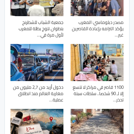
مصدر دبلوماسي: المغرب
جمعية الشباب للشطرنج
يؤكد التزامه بإعادة القاصرين
بتطوان تتوج بطلة للمغرب
غير…
لأول مرة في…
1100 قاصر في مراكز لا تتسع
دخول أزيد من 2,7 مليون من
إلا لـ 90 شخصا.. سلطات سبتة
مغاربة العالم منذ انطلاق
تحذر…
عملية…