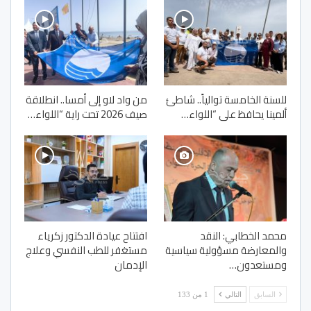
للسنة الخامسة توالياً.. شاطئ
من واد لاو إلى أمسا.. انطلاقة
ألمينا يحافظ على “اللواء…
صيف 2026 تحت راية “اللواء…
محمد الخطابي: النقد
افتتاح عيادة الدكتور زكرياء
والمعارضة مسؤولية سياسية
مستغفر للطب النفسي وعلاج
ومستعدون…
الإدمان
السابق
التالي
1 من 133