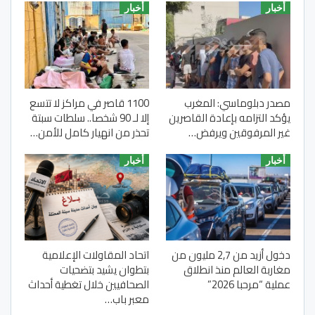
أخبار
أخبار
مصدر دبلوماسي: المغرب
1100 قاصر في مراكز لا تتسع
يؤكد التزامه بإعادة القاصرين
إلا لـ 90 شخصا.. سلطات سبتة
غير المرفوقين ويرفض…
تحذر من انهيار كامل للأمن…
أخبار
أخبار
دخول أزيد من 2,7 مليون من
اتحاد المقاولات الإعلامية
مغاربة العالم منذ انطلاق
بتطوان يشيد بتضحيات
عملية “مرحبا 2026”
الصحافيين خلال تغطية أحداث
معبر باب…