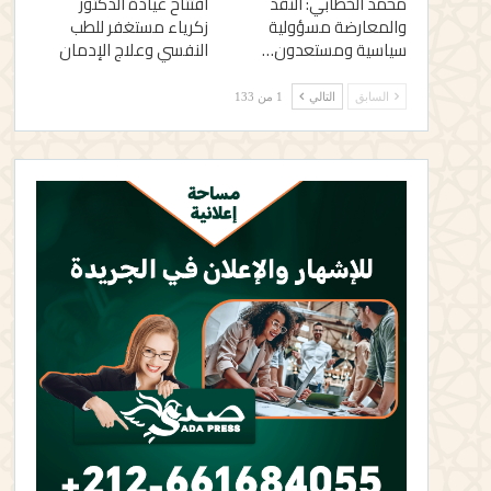
محمد الخطابي: النقد
افتتاح عيادة الدكتور
والمعارضة مسؤولية
زكرياء مستغفر للطب
سياسية ومستعدون…
النفسي وعلاج الإدمان
السابق
التالي
1 من 133