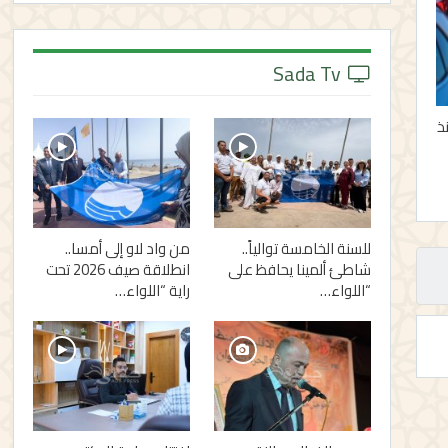
Sada Tv
نذ
للسنة الخامسة توالياً..
من واد لاو إلى أمسا..
شاطئ ألمينا يحافظ على
انطلاقة صيف 2026 تحت
“اللواء…
راية “اللواء…