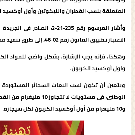
المتعلقة بنسب القطران والنيكوتين وأول أوكسيد الك
الاعتبار تطبيق القانون رقم 02-46، إلى طرق تنفيذ مقتضيات المادة 25 من القانون رقم 20-66 .
وهكذا، فإنه يجب الإشارة، بشكل واضح، للمواد الكي
وأول أوكسيد الكربون.
ويتعين أن تكون نسب انبعاث السجائر المستوردة أ
و10 مليغرام من أول أوكسيد الكربون لكل سيجارة.