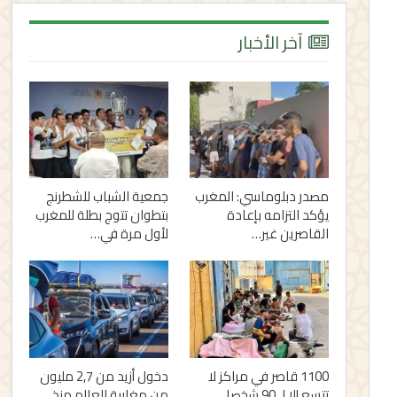
آخر الأخبار
مصدر دبلوماسي: المغرب
جمعية الشباب للشطرنج
يؤكد التزامه بإعادة
بتطوان تتوج بطلة للمغرب
القاصرين غير…
لأول مرة في…
1100 قاصر في مراكز لا
دخول أزيد من 2,7 مليون
تتسع إلا لـ 90 شخصا..
من مغاربة العالم منذ