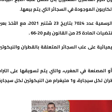
اربون الموجودة في السجائر التي يتم بيعها.
وأشار المرسوم رقم 235-21-2، الصادر في الجريدة الرسمية عدد 7024 بتاريخ 23 شتنبر 2021، مع ا
ميائية على علب السجائر المتعلقة بالقطران والنيكوتي
و المصنعة في المغرب، والتي يتم تسويقها على الترا
الوطني، في مستويات لا تتجاوز 10 مليغرام من القطران لكل سيجارة، و1 مليغرام من النيكوتين لكل سيج