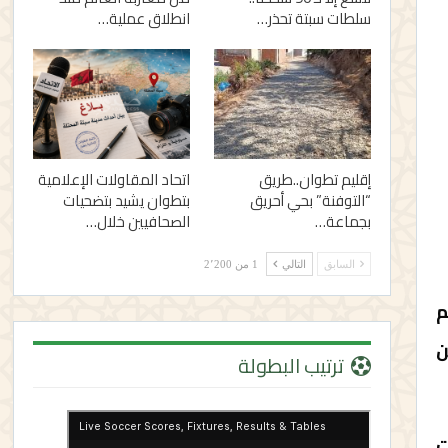
سلطات سبتة تحذر…
انطلاق عملية…
إقليم تطوان..طريق
اتحاد المقاولات الإعلامية
“التوفنة” بحي أحريق
بتطوان يشيد بتضحيات
بجماعة…
الصحافيين خلال…
السابق
التالي
1 من 2٬200
م
من
ترتيب البطولة
ات