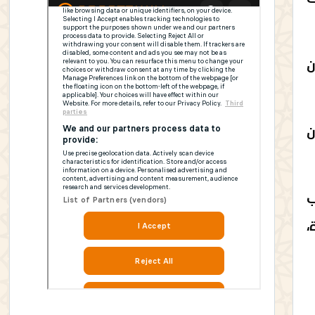
لأخذ بعين
ن
ب
ارة،