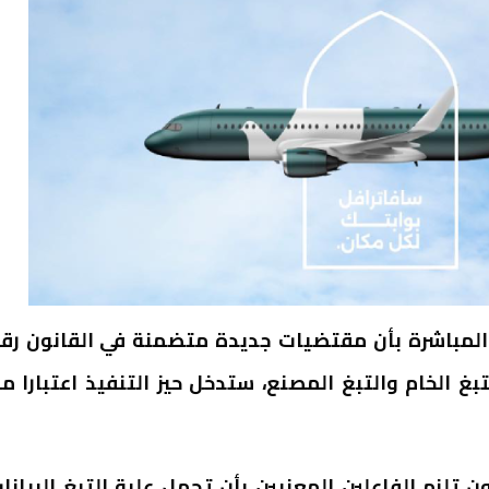
ر المباشرة بأن مقتضيات جديدة متضمنة في القانون رق
02-46 المتعلق بنظام التبغ الخام والتبغ المصنع، ستدخل حيز التنفيذ اعتبارا 
 المادة 25 من هذا القانون تلزم الفاعلين المعنيين بأن تحمل علبة التبغ البيان