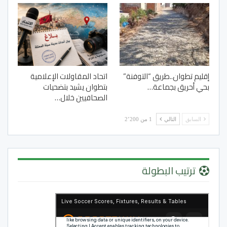
إقليم تطوان..طريق “التوفنة”
اتحاد المقاولات الإعلامية
بحي أحريق بجماعة…
بتطوان يشيد بتضحيات
الصحافيين خلال…
السابق
التالي
1 من 2٬200
ترتيب البطولة