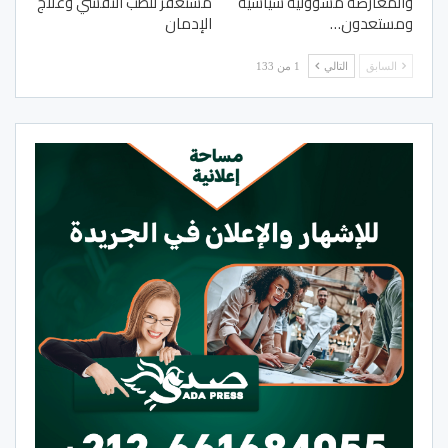
والمعارضة مسؤولية سياسية
مستغفر للطب النفسي وعلاج
ومستعدون…
الإدمان
السابق
التالي
1 من 133