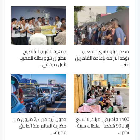
مصدر دبلوماسي: المغرب
جمعية الشباب للشطرنج
يؤكد التزامه بإعادة القاصرين
بتطوان تتوج بطلة للمغرب
غير…
لأول مرة في…
1100 قاصر في مراكز لا تتسع
دخول أزيد من 2,7 مليون من
إلا لـ 90 شخصا.. سلطات سبتة
مغاربة العالم منذ انطلاق
تحذر…
عملية…