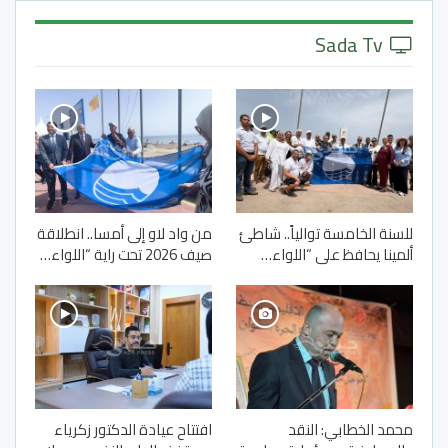
Sada Tv
للسنة الخامسة توالياً.. شاطئ
من واد لاو إلى أمسا.. انطلاقة
ألمينا يحافظ على “اللواء…
صيف 2026 تحت راية “اللواء…
محمد الخطابي: النقد
افتتاح عيادة الدكتور زكرياء