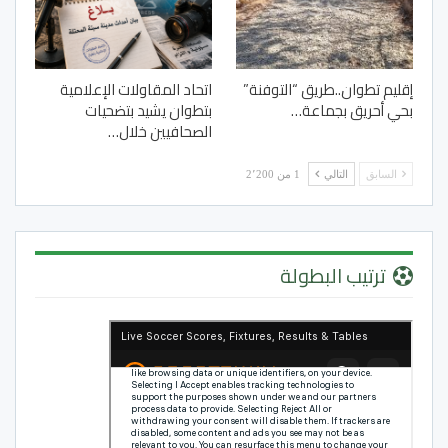
إقليم تطوان..طريق “التوفنة”
اتحاد المقاولات الإعلامية
بحي أحريق بجماعة…
بتطوان يشيد بتضحيات
الصحافيين خلال…
السابق
التالي
1 من 2٬200
ترتيب البطولة