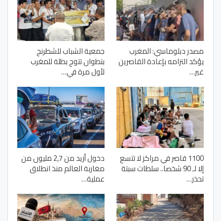
مصدر دبلوماسي: المغرب
جمعية الشباب للشطرنج
يؤكد التزامه بإعادة القاصرين
بتطوان تتوج بطلة للمغرب
غير…
لأول مرة في…
1100 قاصر في مراكز لا تتسع
دخول أزيد من 2,7 مليون من
إلا لـ 90 شخصا.. سلطات سبتة
مغاربة العالم منذ انطلاق
تحذر…
عملية…