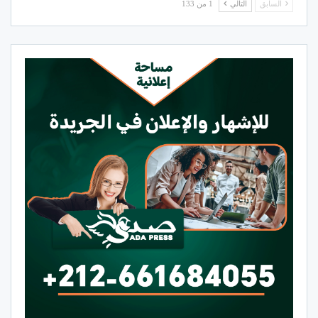
السابق
التالي
1 من 133