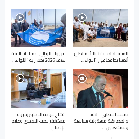
للسنة الخامسة توالياً.. شاطئ
من واد لاو إلى أمسا.. انطلاقة
ألمينا يحافظ على “اللواء…
صيف 2026 تحت راية “اللواء…
محمد الخطابي: النقد
افتتاح عيادة الدكتور زكرياء
والمعارضة مسؤولية سياسية
مستغفر للطب النفسي وعلاج
ومستعدون…
الإدمان