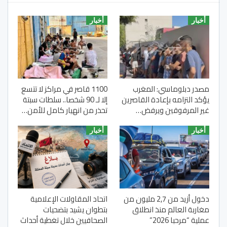
أخبار
أخبار
مصدر دبلوماسي: المغرب
1100 قاصر في مراكز لا تتسع
يؤكد التزامه بإعادة القاصرين
إلا لـ 90 شخصا.. سلطات سبتة
غير المرفوقين ويرفض…
تحذر من انهيار كامل للأمن…
أخبار
أخبار
دخول أزيد من 2,7 مليون من
اتحاد المقاولات الإعلامية
مغاربة العالم منذ انطلاق
بتطوان يشيد بتضحيات
عملية “مرحبا 2026”
الصحافيين خلال تغطية أحداث