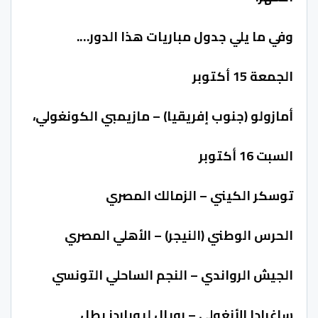
وفي ما يلي جدول مباريات هذا الدور….
الجمعة 15 أكتوبر
أمازولو (جنوب إفريقيا) – مازيمبي الكونغولي،
السبت 16 أكتوبر
توسكر الكيني – الزمالك المصري
الحرس الوطني (النيجر) – الأهلي المصري
الجيش الرواندي – النجم الساحلي التونسي
ساغرادا الأنغولي – رويال ليوباردز بطل