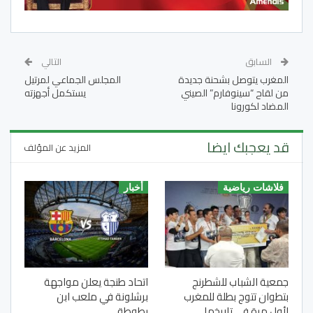
السابق
التالي
المغرب يتوصل بشحنة جديدة
المجلس الجماعي لمرتيل
من لقاح “سينوفارم” الصيني
يستكمل أجهزته
المضاد لكورونا
قد يعجبك ايضا
المزيد عن المؤلف
فلاشات رياضية
أخبار
جمعية الشباب للشطرنج
اتحاد طنجة يعلن مواجهة
بتطوان تتوج بطلة للمغرب
برشلونة في ملعب ابن
لأول مرة في تاريخها
بطوطة