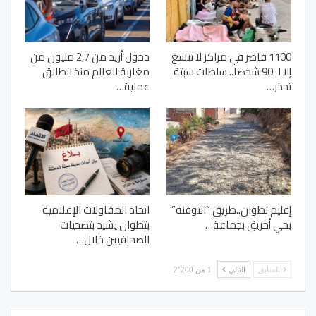
1100 قاصر في مراكز لا تتسع
دخول أزيد من 2,7 مليون من
إلا لـ 90 شخصا.. سلطات سبتة
مغاربة العالم منذ انطلاق
تحذر…
عملية…
إقليم تطوان..طريق “التوفنة”
اتحاد المقاولات الإعلامية
بحي أحريق بجماعة…
بتطوان يشيد بتضحيات
الصحافيين خلال…
السابق
التالي
1 من 2٬200