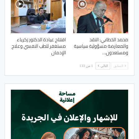
محمد الخطابي: النقد
افتتاح عيادة الدكتور زكرياء
والمعارضة مسؤولية سياسية
مستغفر للطب النفسي وعلاج
ومستعدون…
الإدمان
السابق
التالي
1 من 133