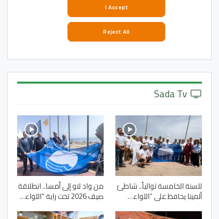
Sada Tv
للسنة الخامسة توالياً.. شاطئ
من واد لاو إلى أمسا.. انطلاقة
ألمينا يحافظ على “اللواء…
صيف 2026 تحت راية “اللواء…