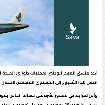
أكد منسق المركز الوطني لعمليات طوارئ الصحة العا
انتقل هذا الأسبوع إلى المستوى المنخفض لانتقال عد
عدوى كوفيد-19 بمستوى معتدل (مستوى