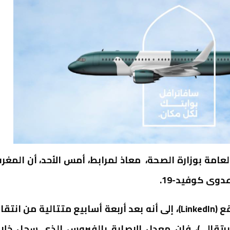
مة بوزارة الصحة، معاذ لمرابط، أمس الأحد، أن المغر
وى كوفيد-19.
وأبرز لمرابط في منشور نشره على حسابه الخاص بموقع (LinkedIn)، إلى أنه بعد أربعة أسابيع متتالية من انت
 خطر برتقالي)، فإن معدل الإصابة بالفيروس الذي سجل خلا