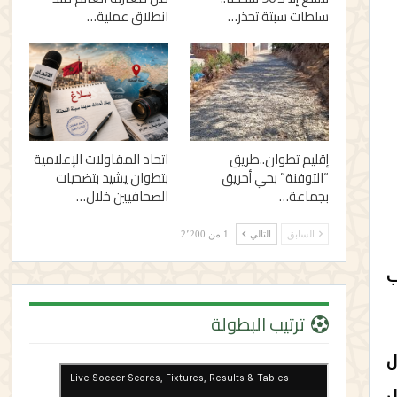
سلطات سبتة تحذر…
انطلاق عملية…
إقليم تطوان..طريق
اتحاد المقاولات الإعلامية
“التوفنة” بحي أحريق
بتطوان يشيد بتضحيات
بجماعة…
الصحافيين خلال…
السابق
التالي
1 من 2٬200
ب
ترتيب البطولة
قال
ل