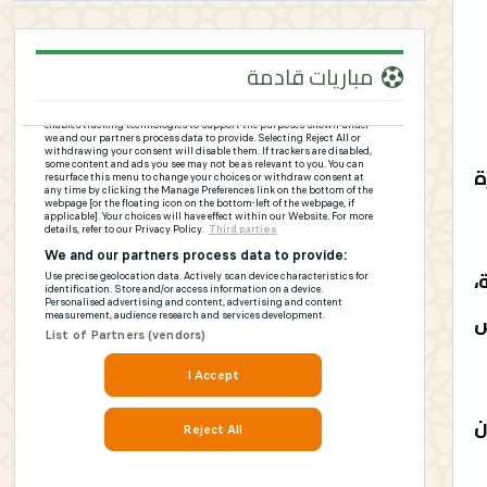
مباريات قادمة
رورة
،
س
ن