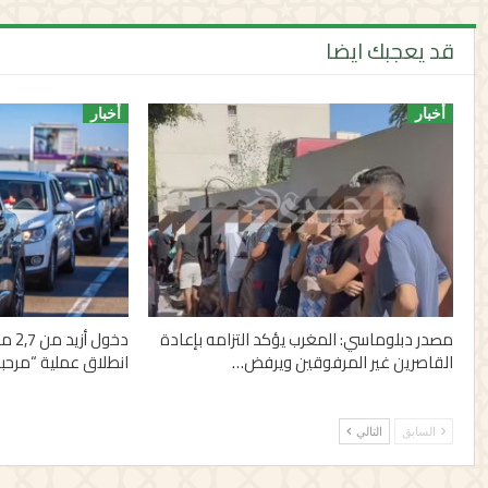
قد يعجبك ايضا
أخبار
أخبار
مصدر دبلوماسي: المغرب يؤكد التزامه بإعادة
دخول
القاصرين غير المرفوقين ويرفض…
انطلاق عملية “مرحبا 2026
السابق
التالي