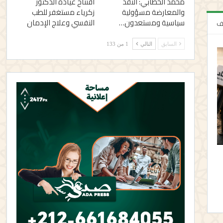
محمد الخطابي: النقد
افتتاح عيادة الدكتور
والمعارضة مسؤولية
زكرياء مستغفر للطب
سياسية ومستعدون…
النفسي وعلاج الإدمان
لف
السابق
التالي
1 من 133