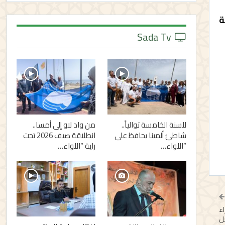
ة
Sada Tv
للسنة الخامسة توالياً..
من واد لاو إلى أمسا..
شاطئ ألمينا يحافظ على
انطلاقة صيف 2026 تحت
“اللواء…
راية “اللواء…
اء
صل