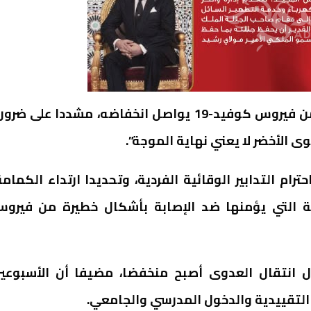
وأبرز لمرابط أن معدل انتقال نسخة دلتا المتحورة من فيروس كوفيد-19 يواصل انخفاضه، مشددا على ض
وى الأخضر لا يعني نهاية الموجة”.
م التدابير الوقائية الفردية، وتحديدا ارتداء الكمامة
ية التي يؤمنها ضد الإصابة بأشكال خطيرة من فيرو
ل انتقال العدوى أصبح منخفضا، مضيفا أن الأسبوعي
 التقييدية والدخول المدرسي والجامعي.