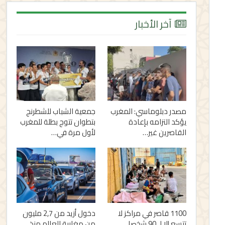
آخر الأخبار
مصدر دبلوماسي: المغرب
جمعية الشباب للشطرنج
يؤكد التزامه بإعادة
بتطوان تتوج بطلة للمغرب
القاصرين غير…
لأول مرة في…
1100 قاصر في مراكز لا
دخول أزيد من 2,7 مليون
تتسع إلا لـ 90 شخصا..
من مغاربة العالم منذ