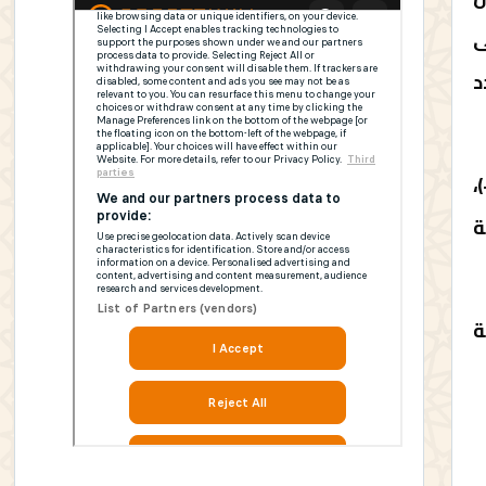
دنى
دد
كتوبر 2021، بلغت 0.91 (0.02 -/+)،
ة
ة