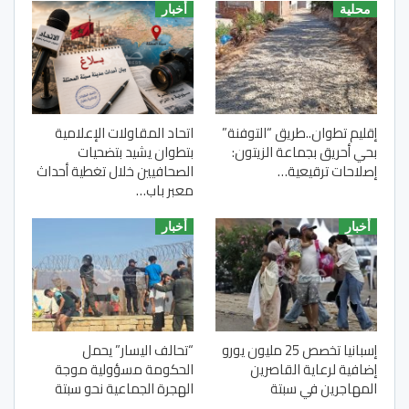
محلية
أخبار
إقليم تطوان..طريق “التوفنة”
اتحاد المقاولات الإعلامية
بحي أحريق بجماعة الزيتون:
بتطوان يشيد بتضحيات
إصلاحات ترقيعية…
الصحافيين خلال تغطية أحداث
معبر باب…
أخبار
أخبار
إسبانيا تخصص 25 مليون يورو
“تحالف اليسار” يحمل
إضافية لرعاية القاصرين
الحكومة مسؤولية موجة
المهاجرين في سبتة
الهجرة الجماعية نحو سبتة