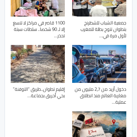
جمعية الشباب للشطرنج
1100 قاصر في مراكز لا تتسع
بتطوان تتوج بطلة للمغرب
إلا لـ 90 شخصا.. سلطات سبتة
لأول مرة في…
تحذر…
دخول أزيد من 2,7 مليون من
إقليم تطوان..طريق “التوفنة”
مغاربة العالم منذ انطلاق
بحي أحريق بجماعة…
عملية…