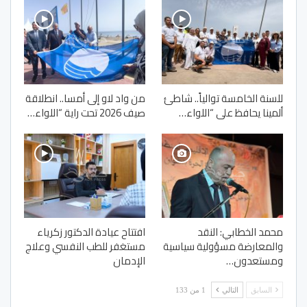
للسنة الخامسة توالياً.. شاطئ
من واد لاو إلى أمسا.. انطلاقة
ألمينا يحافظ على “اللواء…
صيف 2026 تحت راية “اللواء…
محمد الخطابي: النقد
افتتاح عيادة الدكتور زكرياء
والمعارضة مسؤولية سياسية
مستغفر للطب النفسي وعلاج
ومستعدون…
الإدمان
السابق
التالي
1 من 133