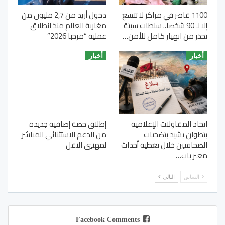
1100 قاصر في مراكز لا تتسع
دخول أزيد من 2,7 مليون من
إلا لـ 90 شخصا.. سلطات سبتة
مغاربة العالم منذ انطلاق
تحذر من انهيار كامل للأمن…
عملية “مرحبا 2026”
أخبار
أخبار
اتحاد المقاولات الإعلامية
إطلاق حصة إضافية جديدة
بتطوان يشيد بتضحيات
من الدعم الاستثنائي المباشر
الصحافيين خلال تغطية أحداث
لمهنيي النقل
معبر باب…
السابق
التالي
Facebook Comments