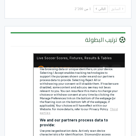
السابق
التالي
1 من 2٬200
ترتيب البطولة