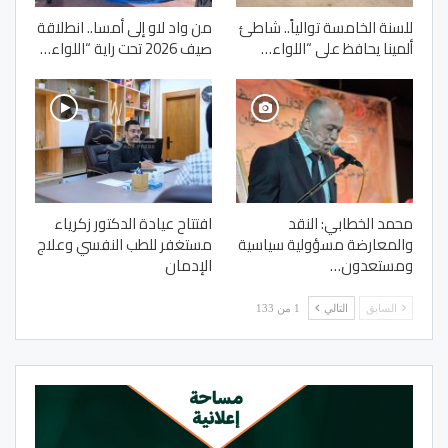
للسنة الخامسة توالياً.. شاطئ
من واد لاو إلى أمسا.. انطلاقة
ألمينا يحافظ على “اللواء…
صيف 2026 تحت راية “اللواء…
محمد الخطابي: النقد
افتتاح عيادة الدكتور زكرياء
والمعارضة مسؤولية سياسية
مستغفر للطب النفسي وعلاج
ومستعدون…
الإدمان
السابق
التالي
1 من 133