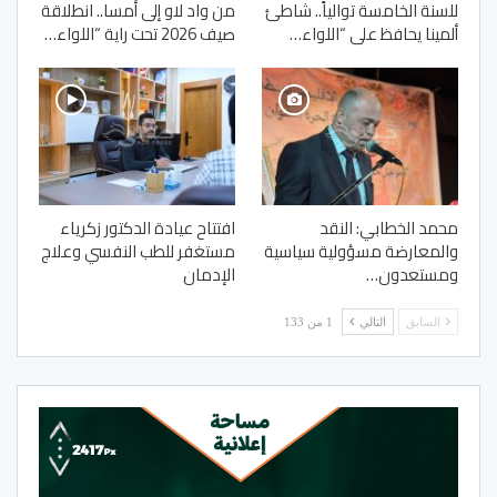
للسنة الخامسة توالياً.. شاطئ
من واد لاو إلى أمسا.. انطلاقة
ألمينا يحافظ على “اللواء…
صيف 2026 تحت راية “اللواء…
محمد الخطابي: النقد
افتتاح عيادة الدكتور زكرياء
والمعارضة مسؤولية سياسية
مستغفر للطب النفسي وعلاج
ومستعدون…
الإدمان
السابق
التالي
1 من 133