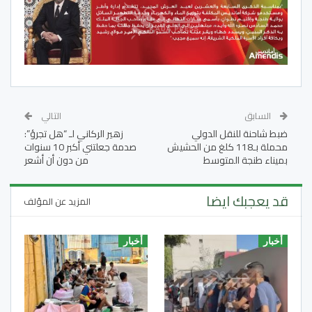
السابق
التالي
ضبط شاحنة للنقل الدولي
زهير الركاني لـ “هل تجرؤ”:
محملة بـ118 كلغ من الحشيش
صدمة جعلتني أكبر 10 سنوات
بميناء طنجة المتوسط
من دون أن أشعر
قد يعجبك ايضا
المزيد عن المؤلف
أخبار
أخبار