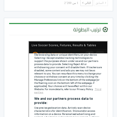
السابق
التالي
1 من 2٬200
ترتيب البطولة