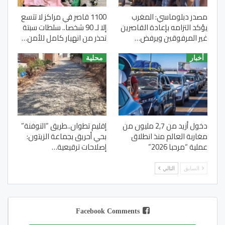
مصدر دبلوماسي: المغرب
1100 قاصر في مراكز لا تتسع
يؤكد التزامه بإعادة القاصرين
إلا لـ 90 شخصا.. سلطات سبتة
غير المرفوقين ويرفض…
تحذر من انهيار كامل للأمن…
أخبار
محلية
دخول أزيد من 2,7 مليون من
إقليم تطوان..طريق “التوفنة”
مغاربة العالم منذ انطلاق
بحي أحريق بجماعة الزيتون:
عملية “مرحبا 2026”
إصلاحات ترقيعية…
السابق
التالي
Facebook Comments