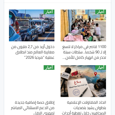
أخبار
أخبار
1100 قاصر في مراكز لا تتسع
دخول أزيد من 2,7 مليون من
إلا لـ 90 شخصا.. سلطات سبتة
مغاربة العالم منذ انطلاق
تحذر من انهيار كامل للأمن…
عملية “مرحبا 2026”
أخبار
أخبار
اتحاد المقاولات الإعلامية
إطلاق حصة إضافية جديدة
بتطوان يشيد بتضحيات
من الدعم الاستثنائي المباشر
الصحافيين خلال تغطية أحداث
لمهنيي النقل