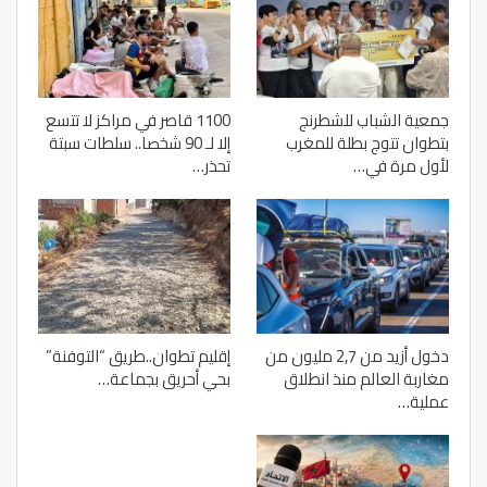
جمعية الشباب للشطرنج
1100 قاصر في مراكز لا تتسع
بتطوان تتوج بطلة للمغرب
إلا لـ 90 شخصا.. سلطات سبتة
لأول مرة في…
تحذر…
دخول أزيد من 2,7 مليون من
إقليم تطوان..طريق “التوفنة”
مغاربة العالم منذ انطلاق
بحي أحريق بجماعة…
عملية…