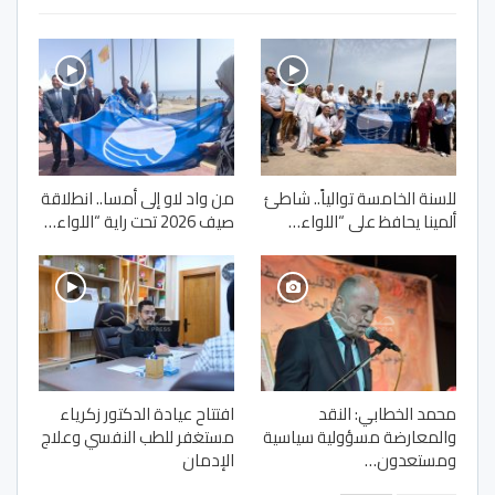
للسنة الخامسة توالياً.. شاطئ
من واد لاو إلى أمسا.. انطلاقة
ألمينا يحافظ على “اللواء…
صيف 2026 تحت راية “اللواء…
محمد الخطابي: النقد
افتتاح عيادة الدكتور زكرياء
والمعارضة مسؤولية سياسية
مستغفر للطب النفسي وعلاج
ومستعدون…
الإدمان