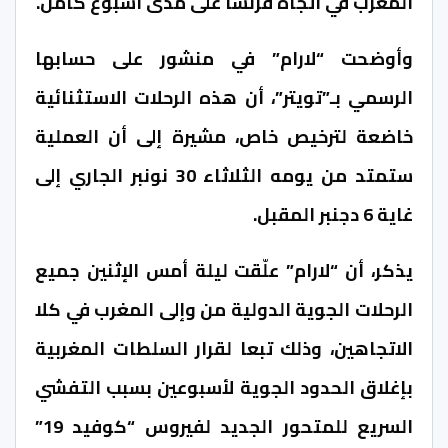
المغرب في اتجاه فرنسا على مدى أسبوع كامل.
وأوضحت “لارام” في منشور على حسابها
الرسمي بـ”تويتر”، أن هذه الرحلات الاستثنائية
خاضعة لترخيص خاص، مشيرة إلى أن العملية
ستمتد من يومه الثلاثاء 30 نونبر الجاري إلى
غاية 6 دجنبر المقبل.
يذكر، أن “لارام” علّقت ليلة أمس الإثنين جميع
الرحلات الجوية الدولية من وإلى المغرب في كلا
الاتجاهين، وذلك تبعا لقرار السلطات المغربية
بإغلاق الحدود الجوية لأسبوعين بسبب التفشي
السريع للمتحور الجديد لفيروس “كوفيد 19”