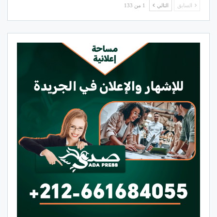
السابق
التالي
1 من 133