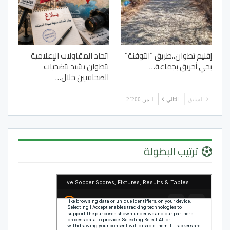
إقليم تطوان..طريق “التوفنة”
اتحاد المقاولات الإعلامية
بحي أحريق بجماعة…
بتطوان يشيد بتضحيات
الصحافيين خلال…
السابق
التالي
1 من 2٬200
ترتيب البطولة