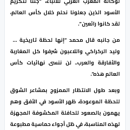
لوكالة المغرب العربي للأنباء، “جئنا لتكريم
الأسود الذين جعلونا نحلم خلال كأس العالم،
لقد كانوا رائعين “.
من جانبه قال محمد “إنها لحظة تاريخية …
وليد الركراكي واللاعبون شرفوا كل المغاربة
والأفارقة والعرب.. لن ننسى نهائيات كأس
العالم هذه”.
وبعد طول الانتظار الممزوج بمشاعر الشوق
للحظة الموعودة، ظهر الأسود في الأفق وهم
يهمون بالصعود للحافلة المكشوفة المجهزة
لهذه المناسبة، في ظل أجواء حماسية مطبوعة