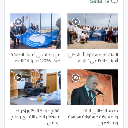
Sada Tv
للسنة الخامسة توالياً.. شاطئ
من واد لاو إلى أمسا.. انطلاقة
ألمينا يحافظ على “اللواء…
صيف 2026 تحت راية “اللواء…
محمد الخطابي: النقد
افتتاح عيادة الدكتور زكرياء
والمعارضة مسؤولية سياسية
مستغفر للطب النفسي وعلاج
ومستعدون…
الإدمان