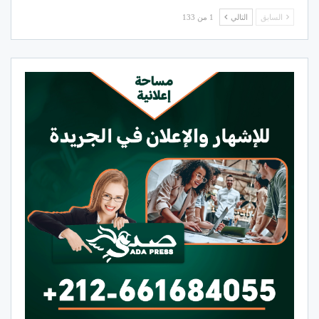
السابق
التالي
1 من 133