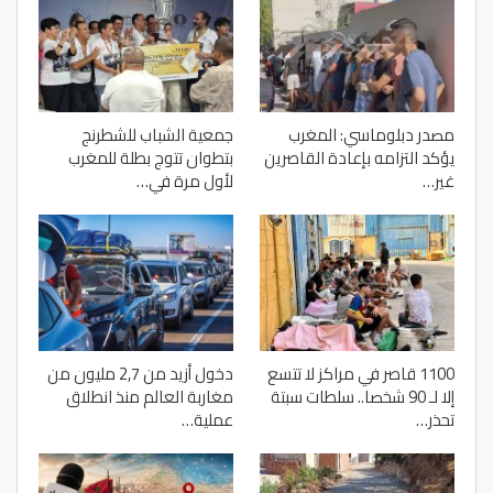
مصدر دبلوماسي: المغرب
جمعية الشباب للشطرنج
يؤكد التزامه بإعادة القاصرين
بتطوان تتوج بطلة للمغرب
غير…
لأول مرة في…
1100 قاصر في مراكز لا تتسع
دخول أزيد من 2,7 مليون من
إلا لـ 90 شخصا.. سلطات سبتة
مغاربة العالم منذ انطلاق
تحذر…
عملية…