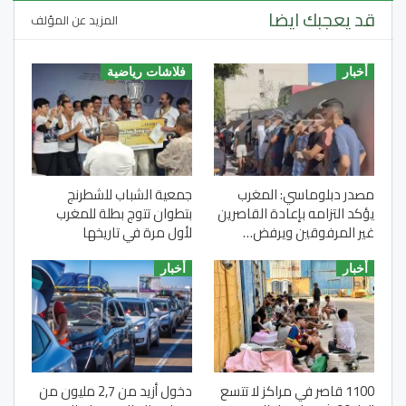
قد يعجبك ايضا
المزيد عن المؤلف
أخبار
فلاشات رياضية
مصدر دبلوماسي: المغرب
جمعية الشباب للشطرنج
يؤكد التزامه بإعادة القاصرين
بتطوان تتوج بطلة للمغرب
غير المرفوقين ويرفض…
لأول مرة في تاريخها
أخبار
أخبار
1100 قاصر في مراكز لا تتسع
دخول أزيد من 2,7 مليون من