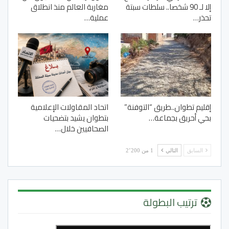
إلا لـ 90 شخصا.. سلطات سبتة
مغاربة العالم منذ انطلاق
تحذر…
عملية…
إقليم تطوان..طريق “التوفنة”
اتحاد المقاولات الإعلامية
بحي أحريق بجماعة…
بتطوان يشيد بتضحيات
الصحافيين خلال…
السابق
التالي
1 من 2٬200
ترتيب البطولة