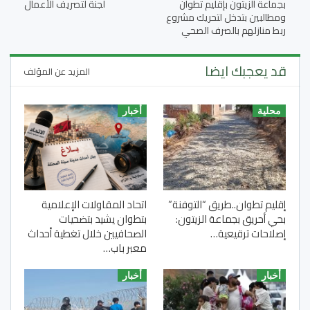
بجماعة الزيتون بإقليم تطوان
لجنة لتصريف الأعمال
ومطالبين بتدخل لتحريك مشروع
ربط منازلهم بالصرف الصحي
قد يعجبك ايضا
المزيد عن المؤلف
محلية
أخبار
إقليم تطوان..طريق “التوفنة”
اتحاد المقاولات الإعلامية
بحي أحريق بجماعة الزيتون:
بتطوان يشيد بتضحيات
إصلاحات ترقيعية…
الصحافيين خلال تغطية أحداث
معبر باب…
أخبار
أخبار