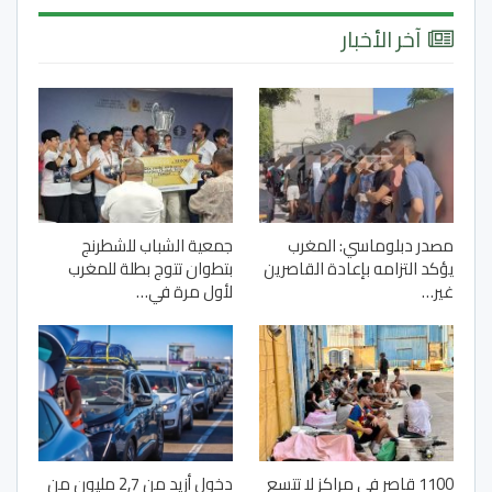
آخر الأخبار
مصدر دبلوماسي: المغرب
جمعية الشباب للشطرنج
يؤكد التزامه بإعادة القاصرين
بتطوان تتوج بطلة للمغرب
غير…
لأول مرة في…
1100 قاصر في مراكز لا تتسع
دخول أزيد من 2,7 مليون من