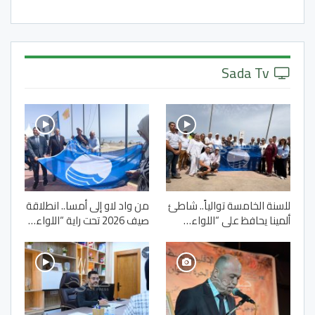
Sada Tv
للسنة الخامسة توالياً.. شاطئ
من واد لاو إلى أمسا.. انطلاقة
ألمينا يحافظ على “اللواء…
صيف 2026 تحت راية “اللواء…