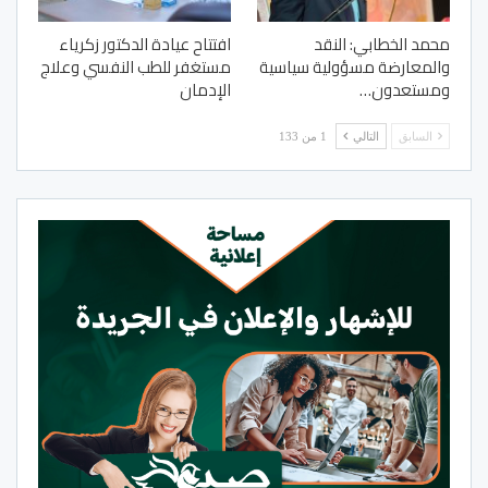
محمد الخطابي: النقد
افتتاح عيادة الدكتور زكرياء
والمعارضة مسؤولية سياسية
مستغفر للطب النفسي وعلاج
ومستعدون…
الإدمان
السابق
التالي
1 من 133