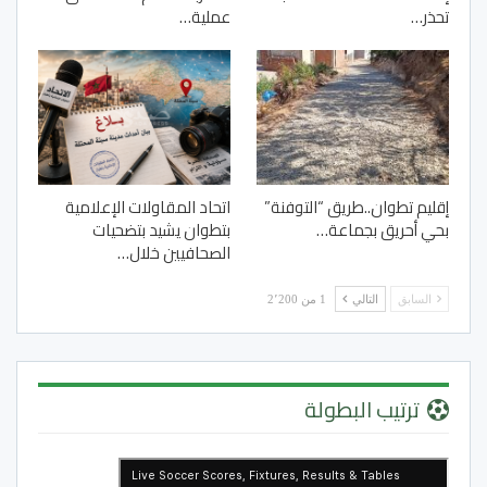
تحذر…
عملية…
إقليم تطوان..طريق “التوفنة”
اتحاد المقاولات الإعلامية
بحي أحريق بجماعة…
بتطوان يشيد بتضحيات
الصحافيين خلال…
السابق
التالي
1 من 2٬200
ترتيب البطولة