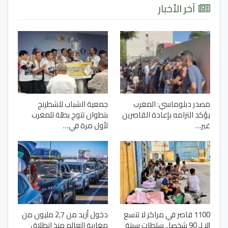
آخر الأخبار
مصدر دبلوماسي: المغرب
جمعية الشباب للشطرنج
يؤكد التزامه بإعادة القاصرين
بتطوان تتوج بطلة للمغرب
غير…
لأول مرة في…
1100 قاصر في مراكز لا تتسع
دخول أزيد من 2,7 مليون من
إلا لـ 90 شخصا.. سلطات سبتة
مغاربة العالم منذ انطلاق