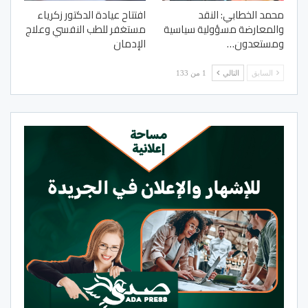
محمد الخطابي: النقد
افتتاح عيادة الدكتور زكرياء
والمعارضة مسؤولية سياسية
مستغفر للطب النفسي وعلاج
ومستعدون…
الإدمان
السابق
التالي
1 من 133