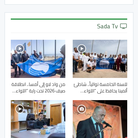
Sada Tv
للسنة الخامسة توالياً.. شاطئ
من واد لاو إلى أمسا.. انطلاقة
ألمينا يحافظ على “اللواء…
صيف 2026 تحت راية “اللواء…