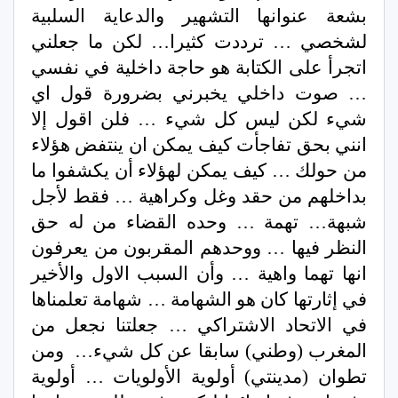
بشعة عنوانها التشهير والدعاية السلبية
لشخصي … ترددت كثيرا… لكن ما جعلني
اتجرأ على الكتابة هو حاجة داخلية في نفسي
… صوت داخلي يخبرني بضرورة قول اي
شيء لكن ليس كل شيء … فلن اقول إلا
انني بحق تفاجأت كيف يمكن ان ينتفض هؤلاء
من حولك … كيف يمكن لهؤلاء أن يكشفوا ما
بداخلهم من حقد وغل وكراهية … فقط لأجل
شبهة… تهمة … وحده القضاء من له حق
النظر فيها … ووحدهم المقربون من يعرفون
انها تهما واهية … وأن السبب الاول والأخير
في إثارتها كان هو الشهامة … شهامة تعلمناها
في الاتحاد الاشتراكي … جعلتنا نجعل من
المغرب (وطني) سابقا عن كل شيء… ومن
تطوان (مدينتي) أولوية الأولويات … أولوية