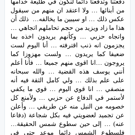
دفعتنا وتدفعنا دائما لنكون في طليعة خدامها
من أبنائها … ولا اعتقد ان منهم من سيقول
عكس ذلك … او سيبين ما يخالفه… ذلك أن
هذا ما زاد ويزيد من حجم تحاملهم اتجاهي …
واتجاه حزبي … وكأنهم يريدون اخذه بما
يجزمون انه ذنب اقترفته … أنا اليوم لست
ضعيفا كما يريدون … ولست مهزوزا كما
يروجون …انا اقوى منهم جميعا … فأنا أعلم
أنني يوسف هذه القضية … والله سبحانه
على علم بذلك … ولي كامل الثقة فيه أنه
منصفي … انا قوي اليوم … قوي ما يكفي
لأستمر في الدفاع عن حزبي … ولأمنع كل
خصومه من النيل منه عن طريقي … وأعلن
عن تجميد لعضويتي فيه بكل شجاعة (دفاعا
عنه) … إلى حين سطوع شمس الحقيقة…
فلسطوع الشمس دائما موعد حتى في