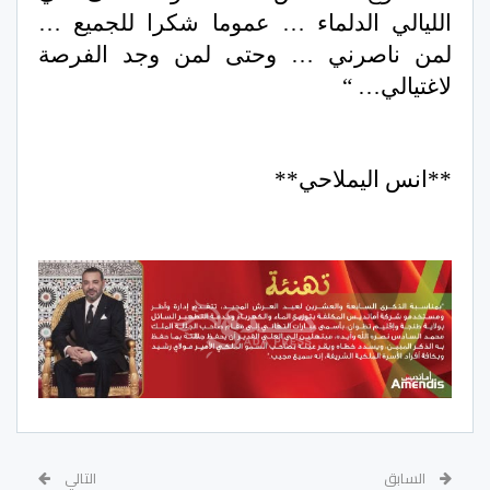
الليالي الدلماء … عموما شكرا للجميع …
لمن ناصرني … وحتى لمن وجد الفرصة
لاغتيالي… “
**انس اليملاحي**
السابق
التالي