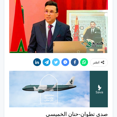
انشر
صدى تطوان-حنان الخميسي