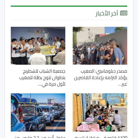
آخر الأخبار
مصدر دبلوماسي: المغرب
جمعية الشباب للشطرنج
يؤكد التزامه بإعادة القاصرين
بتطوان تتوج بطلة للمغرب
غير…
لأول مرة في…
1100 قاصر في مراكز لا تتسع
دخول أزيد من 2,7 مليون من