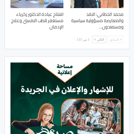
محمد الخطابي: النقد
افتتاح عيادة الدكتور زكرياء
والمعارضة مسؤولية سياسية
مستغفر للطب النفسي وعلاج
ومستعدون…
الإدمان
السابق
التالي
1 من 133