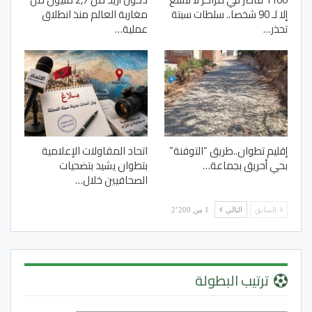
إلا لـ 90 شخصا.. سلطات سبتة
مغاربة العالم منذ انطلاق
تحذر…
عملية…
إقليم تطوان..طريق “التوفنة”
اتحاد المقاولات الإعلامية
بحي أحريق بجماعة…
بتطوان يشيد بتضحيات
الصحافيين خلال…
السابق
التالي
1 من 2٬200
ترتيب البطولة