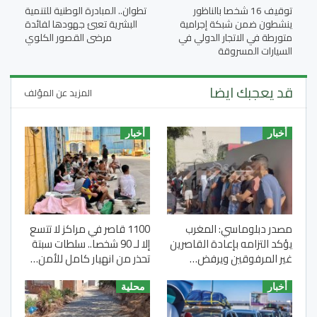
توقيف 16 شخصا بالناظور
تطوان.. المبادرة الوطنية للتنمية
ينشطون ضمن شبكة إجرامية
البشرية تعبئ جهودها لفائدة
متورطة في الاتجار الدولي في
مرضى القصور الكلوي
السيارات المسروقة
قد يعجبك ايضا
المزيد عن المؤلف
أخبار
أخبار
مصدر دبلوماسي: المغرب
1100 قاصر في مراكز لا تتسع
يؤكد التزامه بإعادة القاصرين
إلا لـ 90 شخصا.. سلطات سبتة
غير المرفوقين ويرفض…
تحذر من انهيار كامل للأمن…
أخبار
محلية