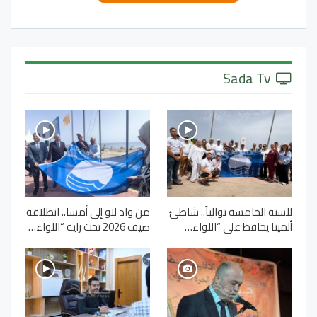
Sada Tv
للسنة الخامسة توالياً.. شاطئ
من واد لاو إلى أمسا.. انطلاقة
ألمينا يحافظ على “اللواء…
صيف 2026 تحت راية “اللواء…