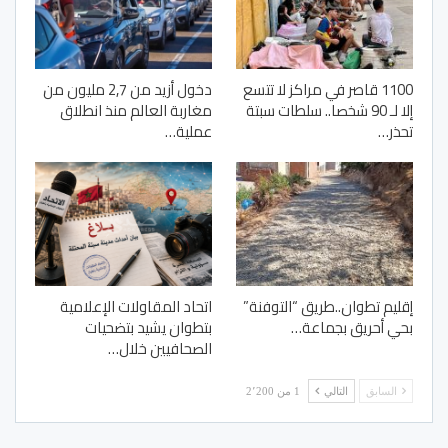
1100 قاصر في مراكز لا تتسع
دخول أزيد من 2,7 مليون من
إلا لـ 90 شخصا.. سلطات سبتة
مغاربة العالم منذ انطلاق
تحذر…
عملية…
إقليم تطوان..طريق “التوفنة”
اتحاد المقاولات الإعلامية
بحي أحريق بجماعة…
بتطوان يشيد بتضحيات
الصحافيين خلال…
السابق
التالي
1 من 2٬200