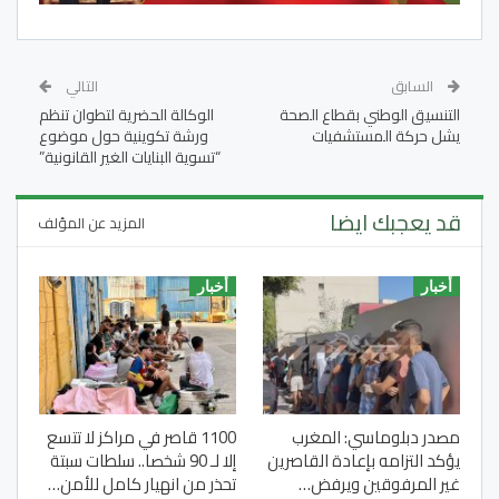
السابق
التالي
التنسيق الوطني بقطاع الصحة
الوكالة الحضرية لتطوان تنظم
يشل حركة المستشفيات
ورشة تكوينية حول موضوع
“تسوية البنايات الغير القانونية”
قد يعجبك ايضا
المزيد عن المؤلف
أخبار
أخبار
مصدر دبلوماسي: المغرب
1100 قاصر في مراكز لا تتسع
يؤكد التزامه بإعادة القاصرين
إلا لـ 90 شخصا.. سلطات سبتة
غير المرفوقين ويرفض…
تحذر من انهيار كامل للأمن…