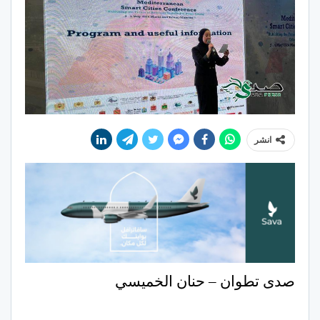
انشر
صدى تطوان – حنان الخميسي