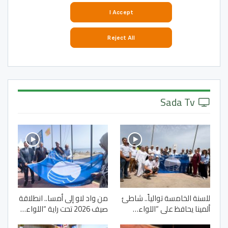
Sada Tv
للسنة الخامسة توالياً.. شاطئ
من واد لاو إلى أمسا.. انطلاقة
ألمينا يحافظ على “اللواء…
صيف 2026 تحت راية “اللواء…