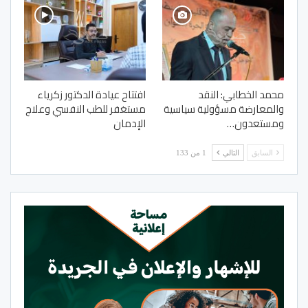
محمد الخطابي: النقد
افتتاح عيادة الدكتور زكرياء
والمعارضة مسؤولية سياسية
مستغفر للطب النفسي وعلاج
ومستعدون…
الإدمان
السابق
التالي
1 من 133