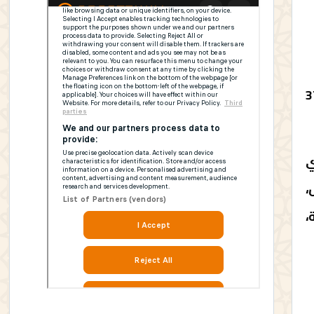
وى يقظة برتقالي، أنه يرتقب تسجيل درجات حرارة تتراوح ما بين 37
ني
،
،