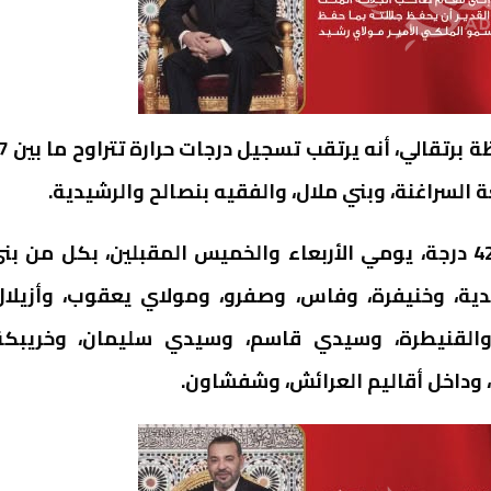
وأوضحت المديرية، في نشرة إنذارية من مست
كما يرتقب تسجيل درجات حرارة تتراوح ما بين 37 و42 درجة، يومي الأربعاء والخميس المقبلين، بكل من ب
دية، وخنيفرة، وفاس، وصفرو، ومولاي يعقوب، وأزيلال
، والقنيطرة، وسيدي قاسم، وسيدي سليمان، وخريبكة
 وداخل أقاليم العرائش، وشفشاون.