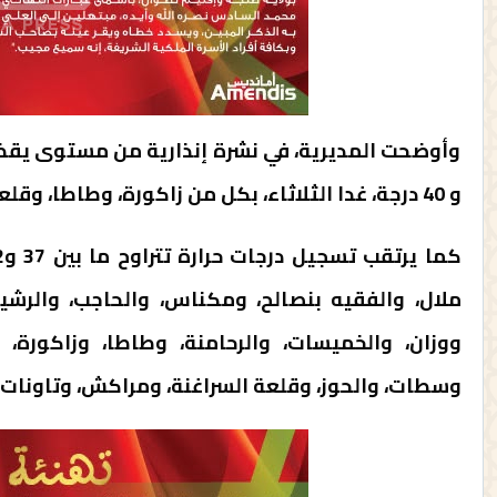
و 40 درجة، غدا الثلاثاء، بكل من زاكورة، وطاطا، وقلعة السراغنة، وبني ملال، والفقيه بنصالح والرشيدية.
ملال، والفقيه بنصالح، ومكناس، والحاجب، والرشي
ووزان، والخميسات، والرحامنة، وطاطا، وزاكورة
وسطات، والحوز، وقلعة السراغنة، ومراكش، وتاونات،