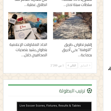
سلطات سبتة تحذر…
انطلاق عملية…
إقليم تطوان..طريق
اتحاد المقاولات الإعلامية
“التوفنة” بحي أحريق
بتطوان يشيد بتضحيات
بجماعة…
الصحافيين خلال…
السابق
التالي
1 من 2٬200
لكة،
ترتيب البطولة