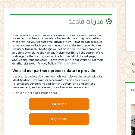
مباريات قادمة
ة
لف