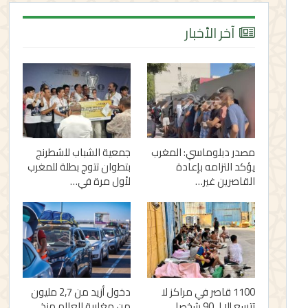
آخر الأخبار
مصدر دبلوماسي: المغرب
جمعية الشباب للشطرنج
يؤكد التزامه بإعادة
بتطوان تتوج بطلة للمغرب
القاصرين غير…
لأول مرة في…
1100 قاصر في مراكز لا
دخول أزيد من 2,7 مليون
تتسع إلا لـ 90 شخصا..
من مغاربة العالم منذ