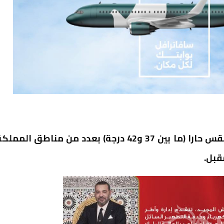
تتوقع المديرية العامة للأرصاد الجوية أن يكون الطقس حارا (ما بين 37 و42 درجة) بعدد من مناطق المم
قبل.