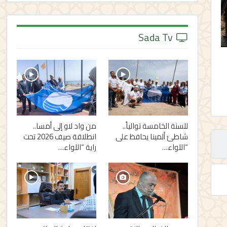
Sada Tv
للسنة الخامسة توالياً..
من واد لاو إلى أمسا..
شاطئ ألمينا يحافظ على
انطلاقة صيف 2026 تحت
“اللواء…
راية “اللواء…