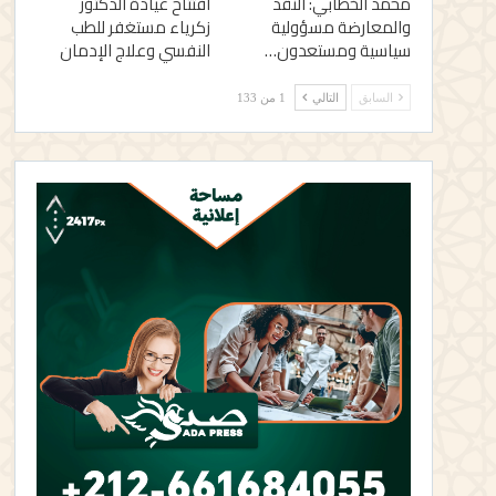
محمد الخطابي: النقد
افتتاح عيادة الدكتور
والمعارضة مسؤولية
زكرياء مستغفر للطب
سياسية ومستعدون…
النفسي وعلاج الإدمان
السابق
التالي
1 من 133