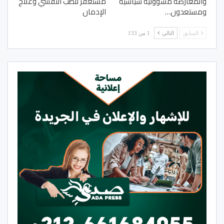
والمعارضة مسؤولية سياسية
مستغفر للطب النفسي وعلاج
ومستعدون…
الإدمان
السابق
التالي
1 من 133