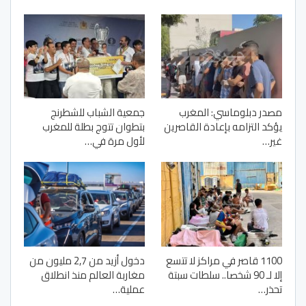
مصدر دبلوماسي: المغرب
جمعية الشباب للشطرنج
يؤكد التزامه بإعادة القاصرين
بتطوان تتوج بطلة للمغرب
غير…
لأول مرة في…
1100 قاصر في مراكز لا تتسع
دخول أزيد من 2,7 مليون من
إلا لـ 90 شخصا.. سلطات سبتة
مغاربة العالم منذ انطلاق
تحذر…
عملية…