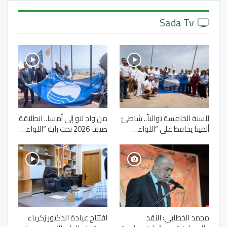
Sada Tv
للسنة الخامسة توالياً.. شاطئ
من واد لاو إلى أمسا.. انطلاقة
ألمينا يحافظ على “اللواء…
صيف 2026 تحت راية “اللواء…
محمد الخطابي: النقد
افتتاح عيادة الدكتور زكرياء