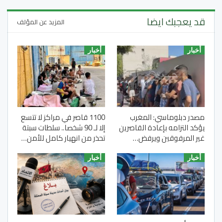
قد يعجبك ايضا
المزيد عن المؤلف
أخبار
أخبار
مصدر دبلوماسي: المغرب
1100 قاصر في مراكز لا تتسع
يؤكد التزامه بإعادة القاصرين
إلا لـ 90 شخصا.. سلطات سبتة
غير المرفوقين ويرفض…
تحذر من انهيار كامل للأمن…
أخبار
أخبار