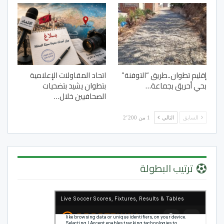
إقليم تطوان..طريق “التوفنة”
اتحاد المقاولات الإعلامية
بحي أحريق بجماعة…
بتطوان يشيد بتضحيات
الصحافيين خلال…
السابق
التالي
1 من 2٬200
ترتيب البطولة