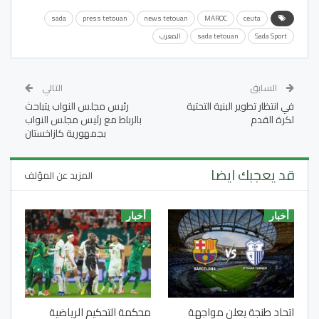
sada
press tetouan
news tetouan
MAROC
ceuta
Sada Sport
sada tetouan
المغرب
السابق
التالي
في انتظار تطوير البنية التحتية
رئيس مجلس النواب يتباحث
لكرة القدم
بالرباط مع رئيس مجلس النواب
بجمهورية كازاخستان
قد يعجبك ايضا
المزيد عن المؤلف
أخبار
أخبار
اتحاد طنجة يعلن مواجهة
محكمة التحكيم الرياضية