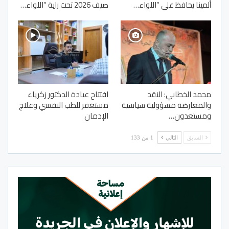
ألمينا يحافظ على “اللواء…
صيف 2026 تحت راية “اللواء…
محمد الخطابي: النقد
افتتاح عيادة الدكتور زكرياء
والمعارضة مسؤولية سياسية
مستغفر للطب النفسي وعلاج
ومستعدون…
الإدمان
السابق
التالي
1 من 133