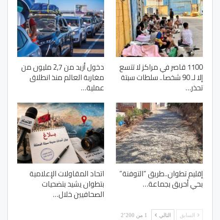
1100 قاصر في مراكز لا تتسع
دخول أزيد من 2,7 مليون من
إلا لـ 90 شخصا.. سلطات سبتة
مغاربة العالم منذ انطلاق
تحذر…
عملية…
إقليم تطوان..طريق “التوفنة”
اتحاد المقاولات الإعلامية
بحي أحريق بجماعة…
بتطوان يشيد بتضحيات
الصحافيين خلال…
السابق
التالي
1 من 2٬200