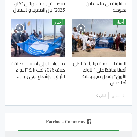
برشلونة في ملعب ابن
تفصل في ملف نهائي “كان
بطوطة
2025” بين المغرب والسنغال
أخبار
أخبار
للسنة الخامسة توالياً.. شاطئ
من واد لاو إلى أمسا.. انطلاقة
ألمينا يحافظ على “اللواء
صيف 2026 تحت راية “اللواء
الأزرق” بفضل مجهودات
الأزرق” وإشعاع بيئي يزين…
أمانديس…
السابق
التالي
Facebook Comments