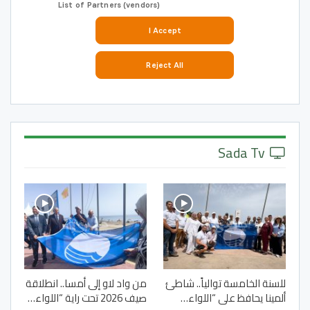
Sada Tv
للسنة الخامسة توالياً.. شاطئ
من واد لاو إلى أمسا.. انطلاقة
ألمينا يحافظ على “اللواء…
صيف 2026 تحت راية “اللواء…