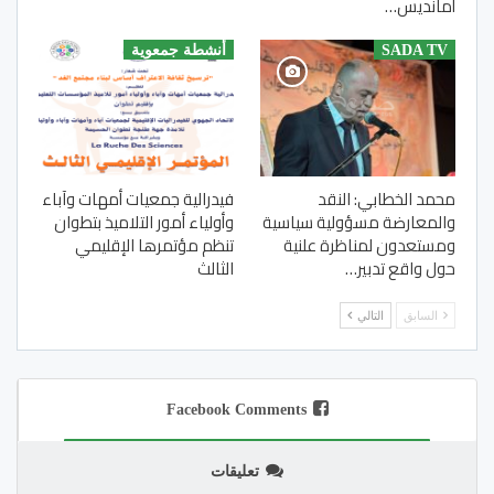
أمانديس…
SADA TV
أنشطة جمعوية
محمد الخطابي: النقد
فيدرالية جمعيات أمهات وآباء
والمعارضة مسؤولية سياسية
وأولياء أمور التلاميذ بتطوان
ومستعدون لمناظرة علنية
تنظم مؤتمرها الإقليمي
حول واقع تدبير…
الثالث
السابق
التالي
Facebook Comments
تعليقات