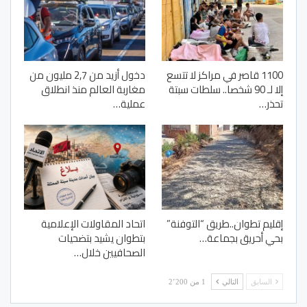
1100 قاصر في مراكز لا تتسع
دخول أزيد من 2,7 مليون من
إلا لـ 90 شخصا.. سلطات سبتة
مغاربة العالم منذ انطلاق
تحذر…
عملية…
إقليم تطوان..طريق “التوفنة”
اتحاد المقاولات الإعلامية
بحي أحريق بجماعة…
بتطوان يشيد بتضحيات
الصحافيين خلال…
السابق
التالي
1 من 2٬200