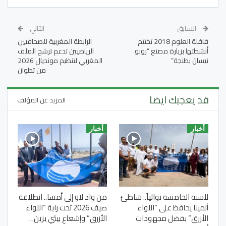
السابق
التالي
قافلة العلوم 2018 تختتم
الرابطة المغربية للصحافيين
أنشطتها بزيارة مصنع “رونو
الرياضيين تدعم ترشح الملف
نيسان بطنجة”
المغربي لتنظيم مونديال 2026
من تطوان
قد يعجبك ايضا
المزيد عن المؤلف
أخبار
أخبار
للسنة الخامسة توالياً.. شاطئ
من واد لاو إلى أمسا.. انطلاقة
ألمينا يحافظ على “اللواء
صيف 2026 تحت راية “اللواء
الأزرق” بفضل مجهودات
الأزرق” وإشعاع بيئي يزين…