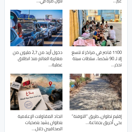
غير…
لأول مرة في…
1100 قاصر في مراكز لا تتسع
دخول أزيد من 2,7 مليون من
إلا لـ 90 شخصا.. سلطات سبتة
مغاربة العالم منذ انطلاق
تحذر…
عملية…
إقليم تطوان..طريق “التوفنة”
اتحاد المقاولات الإعلامية
بحي أحريق بجماعة…
بتطوان يشيد بتضحيات
الصحافيين خلال…