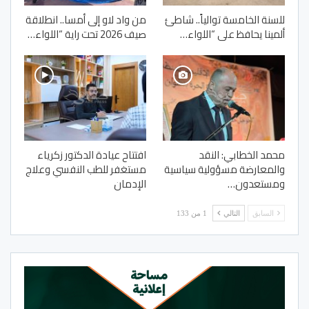
للسنة الخامسة توالياً.. شاطئ
من واد لاو إلى أمسا.. انطلاقة
ألمينا يحافظ على “اللواء…
صيف 2026 تحت راية “اللواء…
محمد الخطابي: النقد
افتتاح عيادة الدكتور زكرياء
والمعارضة مسؤولية سياسية
مستغفر للطب النفسي وعلاج
ومستعدون…
الإدمان
السابق
التالي
1 من 133