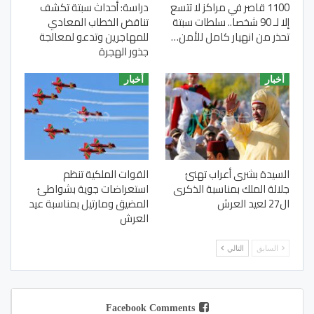
1100 قاصر في مراكز لا تتسع
دراسة: أحداث سبتة تكشف
إلا لـ 90 شخصا.. سلطات سبتة
تناقض الخطاب المعادي
تحذر من انهيار كامل للأمن…
للمهاجرين وتدعو لمعالجة
جذور الهجرة
أخبار
أخبار
السيدة بشرى أعراب تهنئ
القوات الملكية تنظم
جلالة الملك بمناسبة الذكرى
استعراضات جوية بشواطئ
ال27 لعيد العرش
المضيق ومارتيل بمناسبة عيد
العرش
السابق
التالي
Facebook Comments