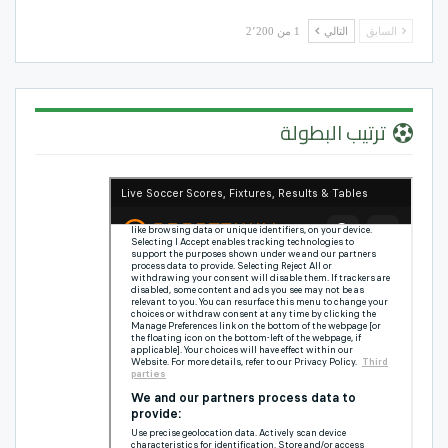
السابق
التالي
1 من 2٬200
ترتيب البطولة