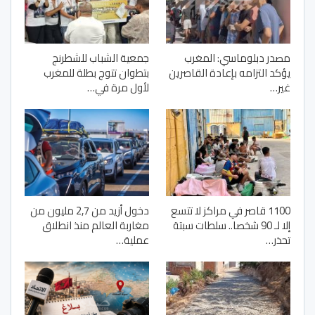
مصدر دبلوماسي: المغرب
جمعية الشباب للشطرنج
يؤكد التزامه بإعادة القاصرين
بتطوان تتوج بطلة للمغرب
غير…
لأول مرة في…
1100 قاصر في مراكز لا تتسع
دخول أزيد من 2,7 مليون من
إلا لـ 90 شخصا.. سلطات سبتة
مغاربة العالم منذ انطلاق
تحذر…
عملية…