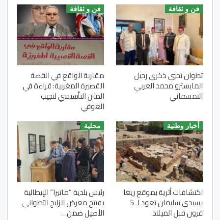
فن و ثقافة
فن و ثقافة
تطوان تحيي ذكرى رحيل
مقاربة الواقع في القصة
المايسترو محمد العربي
القصيرة المغربية: قراءة في
التمسماني
المتن التأسيسي لنجيب
العوفي
أخبار وطنية
محلية
اكتشافات أثرية بموقع ريغا
رئيس بلدية “ماتيرا” الإيطالية
بسيدي سليمان تعود لـ 5
يفتتح معرض الزليج التطواني
قرون قبل الميلاد
الأصيل ضمن…