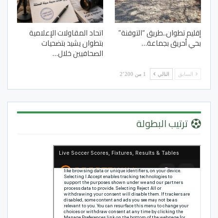
إقليم تطوان..طريق “التوفنة”
اتحاد المقاولات الإعلامية
بحي أحريق بجماعة…
بتطوان يشيد بتضحيات
الصحافيين خلال…
السابق
التالي
1 من 2٬200
ترتيب البطولة