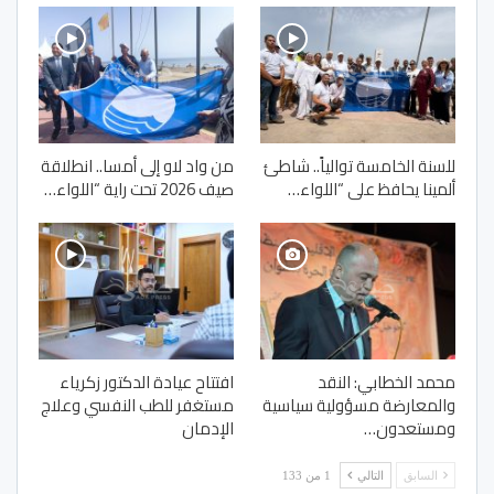
للسنة الخامسة توالياً.. شاطئ
من واد لاو إلى أمسا.. انطلاقة
ألمينا يحافظ على “اللواء…
صيف 2026 تحت راية “اللواء…
محمد الخطابي: النقد
افتتاح عيادة الدكتور زكرياء
والمعارضة مسؤولية سياسية
مستغفر للطب النفسي وعلاج
ومستعدون…
الإدمان
السابق
التالي
1 من 133