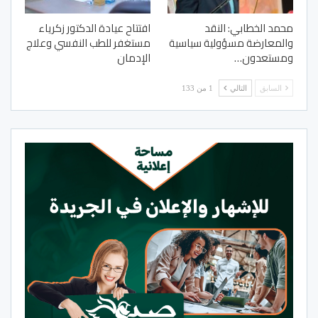
محمد الخطابي: النقد
افتتاح عيادة الدكتور زكرياء
والمعارضة مسؤولية سياسية
مستغفر للطب النفسي وعلاج
ومستعدون…
الإدمان
السابق
التالي
1 من 133