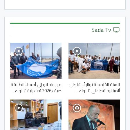
Sada Tv
للسنة الخامسة توالياً.. شاطئ
من واد لاو إلى أمسا.. انطلاقة
ألمينا يحافظ على “اللواء…
صيف 2026 تحت راية “اللواء…