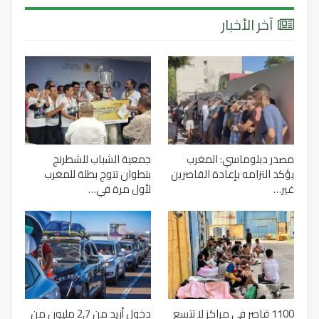
آخر الأخبار
مصدر دبلوماسي: المغرب
جمعية الشباب للشطرنج
يؤكد التزامه بإعادة القاصرين
بتطوان تتوج بطلة للمغرب
غير…
لأول مرة في…
1100 قاصر في مراكز لا تتسع
دخول أزيد من 2,7 مليون من