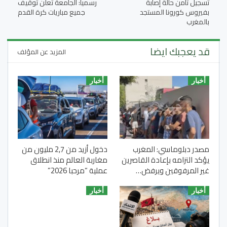
تسجيل ثامن حالة إصابة
رسميا: الجامعة تعلن توقيف
بفيروس كورونا المستجد
جميع مباريات كرة القدم
بالمغرب
قد يعجبك ايضا
المزيد عن المؤلف
أخبار
أخبار
مصدر دبلوماسي: المغرب
دخول أزيد من 2,7 مليون من
يؤكد التزامه بإعادة القاصرين
مغاربة العالم منذ انطلاق
غير المرفوقين ويرفض…
عملية “مرحبا 2026”
أخبار
أخبار