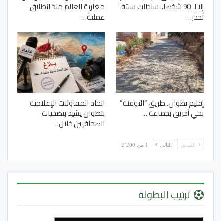
إلا لـ 90 شخصا.. سلطات سبتة
مغاربة العالم منذ انطلاق
تحذر…
عملية…
إقليم تطوان..طريق “التوفنة”
اتحاد المقاولات الإعلامية
بحي أحريق بجماعة…
بتطوان يشيد بتضحيات
الصحافيين خلال…
السابق
التالي
1 من 2٬200
ترتيب البطولة