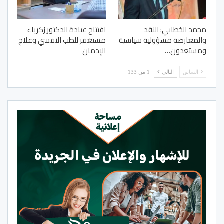
محمد الخطابي: النقد
افتتاح عيادة الدكتور زكرياء
والمعارضة مسؤولية سياسية
مستغفر للطب النفسي وعلاج
ومستعدون…
الإدمان
السابق
التالي
1 من 133