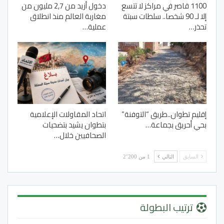
1100 قاصر في مراكز لا تتسع
دخول أزيد من 2,7 مليون من
إلا لـ 90 شخصا.. سلطات سبتة
مغاربة العالم منذ انطلاق
تحذر…
عملية…
إقليم تطوان..طريق “التوفنة”
اتحاد المقاولات الإعلامية
بحي أحريق بجماعة…
بتطوان يشيد بتضحيات
الصحافيين خلال…
السابق
التالي
1 من 2٬200
ترتيب البطولة