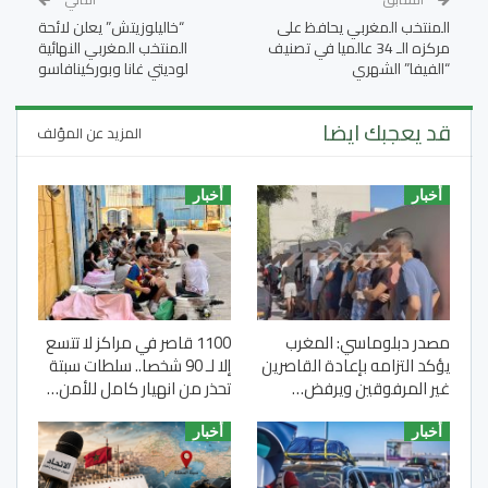
المنتخب المغربي يحافظ على
“خاليلوزيتش” يعلن لائحة
مركزه الـ 34 عالميا في تصنيف
المنتخب المغربي النهائية
“الفيفا” الشهري
لوديتي غانا وبوركينافاسو
قد يعجبك ايضا
المزيد عن المؤلف
أخبار
أخبار
مصدر دبلوماسي: المغرب
1100 قاصر في مراكز لا تتسع
يؤكد التزامه بإعادة القاصرين
إلا لـ 90 شخصا.. سلطات سبتة
غير المرفوقين ويرفض…
تحذر من انهيار كامل للأمن…
أخبار
أخبار