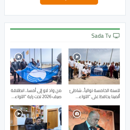
Sada Tv
للسنة الخامسة توالياً.. شاطئ
من واد لاو إلى أمسا.. انطلاقة
ألمينا يحافظ على “اللواء…
صيف 2026 تحت راية “اللواء…