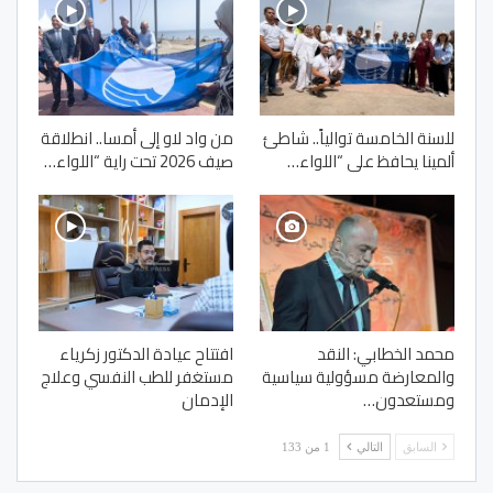
للسنة الخامسة توالياً.. شاطئ
من واد لاو إلى أمسا.. انطلاقة
ألمينا يحافظ على “اللواء…
صيف 2026 تحت راية “اللواء…
محمد الخطابي: النقد
افتتاح عيادة الدكتور زكرياء
والمعارضة مسؤولية سياسية
مستغفر للطب النفسي وعلاج
ومستعدون…
الإدمان
السابق
التالي
1 من 133