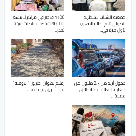
جمعية الشباب للشطرنج
1100 قاصر في مراكز لا تتسع
بتطوان تتوج بطلة للمغرب
إلا لـ 90 شخصا.. سلطات سبتة
لأول مرة في…
تحذر…
دخول أزيد من 2,7 مليون من
إقليم تطوان..طريق “التوفنة”
مغاربة العالم منذ انطلاق
بحي أحريق بجماعة…
عملية…