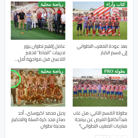
كتاب وآراء
رياضة محلية
بعد عودة المغرب التطواني
عامل إقليم تطوان يزور
إلى قسم الكبار
تدريبات “الماط” لتحفيز
اللاعبين قبل مواجهة أمل…
بطولة PRO
رياضة محلية
بطولة القسم الثاني: هل غاب
رحيل محمد اكروساي.. أحد
مبدأ تكافؤ الفرص عن برمجة
صناع مجد كرة السلة والتحكيم
مباريات المغرب التطواني؟
بمدينة تطوان