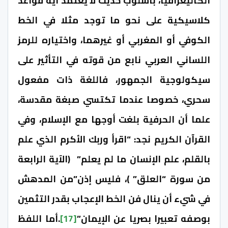
الكاليغرافيا، بأسلوب حديث لا يعتمد أية قواعد
كلاسيكية على نحو ما توجد مثلا في الخط
الكوفي أو المغربي أو غيرهما، واختياره للرمز
اللساني العربي نابع من قوته في التأثير على
سيكولوجية الجمهور، فاللغة ذات مفعول
سحري، خصوصا عندما تكتسي صبغة مقدسة،
علما أن الحرفية بلغت أوجها مع الإسلام، وفي
القرآن الكريم نجد: “اقرأ وربك الأكرم الذي علم
بالقلم، علم الإنسان ما لم يعلم” (الآية الرابعة
من سورة “العلق” )، فليس إذن”من المدهش
في شيء أن ينال فن الخط الإعجاب بقدر التثمين
بوصفه تعبيرا بصريا عن الإيمان”
[17]
.أما اللفظ