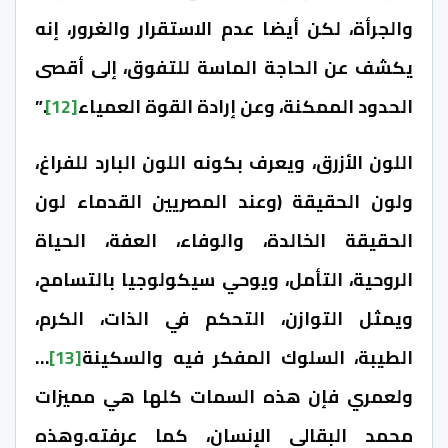
والجرأة، لكن أيضا عدم الاستقرار والغرور، إنه
يكشف عن الحاجة الماسة للتفوق، إلى أقصى
الحدود الممكنة، وعن إرادة القوة العمياء
[12]
.”
اللون الأزرق، ويعرف بكونه اللون البارد للفراغ،
ولون الحقيقة (وعند المصريين القدماء لون
الحقيقة الخالدة، والوفاء، العفة، الحياة
الروحية، التأمل، ويوحي سيكولوجيا بالتسامح،
ويمثل التوازن، التحكم في الذات، الكرم،
الطيبة، السلوك المفكر فيه والسكينة
[13]
…
ولعمري فإن هذه السمات كلها هي مميزات
محمد البقالي الإنسان، كما عرفته.وهذه