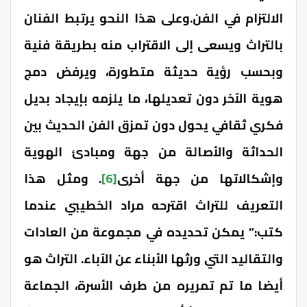
الالتزام في الفن.وعلى هذا النحو يرتبط الفنان
بالتراث ويسعى إلى الاقتراب منه بطريقة فنية
وبحسب رؤية حديثة متطورة، ويرفض دمج
هوية الآخر دون تعديلها، ما يلزمه بإيجاد بديل
فكري ثقافي يحول دون تمزق الفن الحديث بين
الحداثة والأصالة من جهة ومبادئ الهوية
وإشكالاتها من جهة أخرى
[6]
. ومثل هذا
التعريف للتراث اقترحه مراد الخطيبي عندما
كتب:” يمكن تحديده في مجموعة من العادات
والتقاليد التي ورثها الأبناء عن الآباء. التراث هو
أيضا ما تم تمريره من طرف الأسرة، الجماعة