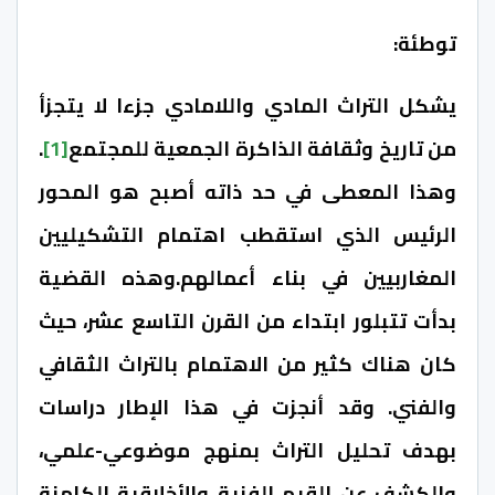
توطئة:
يشكل التراث المادي واللامادي جزءا لا يتجزأ
من تاريخ وثقافة الذاكرة الجمعية للمجتمع
[1]
.
وهذا المعطى في حد ذاته أصبح هو المحور
الرئيس الذي استقطب اهتمام التشكيليين
المغاربيين في بناء أعمالهم.وهذه القضية
بدأت تتبلور ابتداء من القرن التاسع عشر، حيث
كان هناك كثير من الاهتمام بالتراث الثقافي
والفني. وقد أنجزت في هذا الإطار دراسات
بهدف تحليل التراث بمنهج موضوعي-علمي،
والكشف عن القيم الفنية والأخلاقية الكامنة